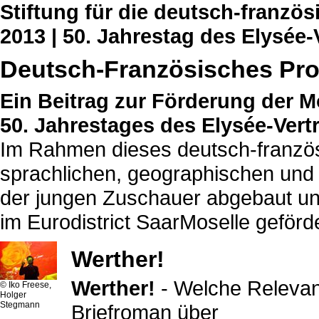
Stiftung für die deutsch-franzö
2013 | 50. Jahrestag des Elysée-
Deutsch-Französisches P
Ein Beitrag zur Förderung der M
50. Jahrestages des Elysée-Vert
Im Rahmen dieses deutsch-franzö
sprachlichen, geographischen und ku
der jungen Zuschauer abgebaut und
im Eurodistrict SaarMoselle geförde
Werther!
Werther!
- Welche Relevan
© Iko Freese,
Holger
Stegmann
Briefroman über