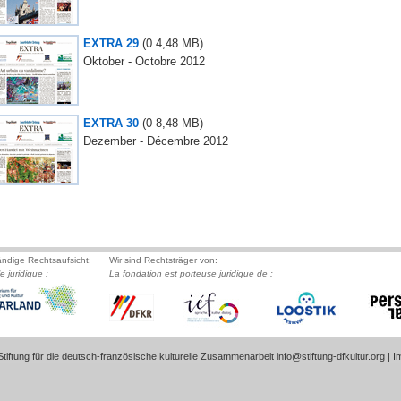
EXTRA 29
(0
4,48 MB
)
Oktober - Octobre 2012
EXTRA 30
(0
8,48 MB
)
Dezember - Décembre 2012
ändige Rechtsaufsicht:
Wir sind Rechtsträger von:
le juridique :
La fondation est porteuse juridique de :
tiftung für die deutsch-französische kulturelle Zusammenarbeit
info@stiftung-dfkultur.org
|
I