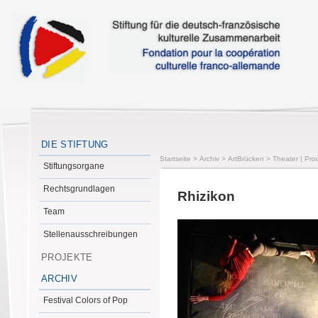
DIE STIFTUNG
Startseite
>
Archiv
>
ArtBrücken
>
Theater | Pro
Stiftungsorgane
Rechtsgrundlagen
Rhizikon
Team
Stellenausschreibungen
PROJEKTE
ARCHIV
Festival Colors of Pop