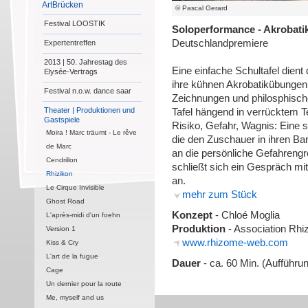
ArtBrücken
© Pascal Gerard
Festival LOOSTIK
Soloperformance - Akrobatik
Deutschlandpremiere
Expertentreffen
2013 | 50. Jahrestag des
Eine einfache Schultafel dient
Elysée-Vertrags
ihre kühnen Akrobatikübungen,
Festival n.o.w. dance saar
Zeichnungen und philosphisch
Theater | Produktionen und
Tafel hängend in verrücktem 
Gastspiele
Risiko, Gefahr, Wagnis: Eine 
Moira ! Marc träumt - Le rêve
die den Zuschauer in ihren Ba
de Marc
an die persönliche Gefahreng
Cendrillon
schließt sich ein Gespräch mi
Rhizikon
an.
Le Cirque Invisible
mehr zum Stück
Ghost Road
Konzept
- Chloé Moglia
L'après-midi d'un foehn
Produktion
- Association Rhi
Version 1
www.rhizome-web.com
Kiss & Cry
L'art de la fugue
Dauer
- ca. 60 Min. (Aufführ
Cage
Un dernier pour la route
Me, myself and us