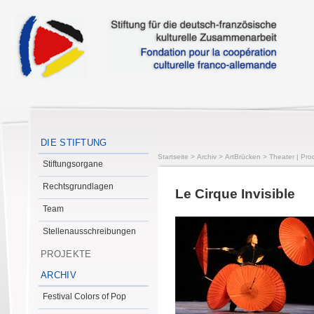
DIE STIFTUNG
Startseite
>
Archiv
>
ArtBrücken
>
Theater | Pro
Stiftungsorgane
Rechtsgrundlagen
Le Cirque Invisible
Team
Stellenausschreibungen
PROJEKTE
ARCHIV
Festival Colors of Pop