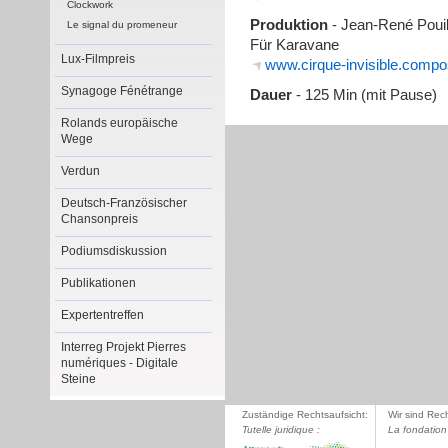
Clockwork
Produktion
- Jean-René Pouil
Le signal du promeneur
Für Karavane
Lux-Filmpreis
www.cirque-invisible.compos
Synagoge Fénétrange
Dauer
- 125 Min (mit Pause)
Rolands europäische
Wege
Verdun
Deutsch-Französischer
Chansonpreis
Podiumsdiskussion
Publikationen
Expertentreffen
Interreg Projekt Pierres
numériques - Digitale
Steine
Zuständige Rechtsaufsicht:
Wir sind Rec
Tutelle juridique :
La fondation 