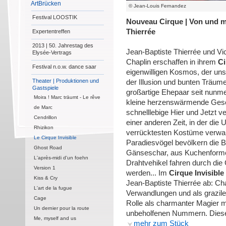
ArtBrücken
© Jean-Louis Fernandez
Festival LOOSTIK
Nouveau Cirque | Von und mi
Thierrée
Expertentreffen
2013 | 50. Jahrestag des
Jean-Baptiste Thierrée und Vic
Elysée-Vertrags
Chaplin erschaffen in ihrem
Ci
Festival n.o.w. dance saar
eigenwilligen Kosmos, der uns 
Theater | Produktionen und
der Illusion und bunten Träume 
Gastspiele
großartige Ehepaar seit nunme
Moira ! Marc träumt - Le rêve
kleine herzenswärmende Gesch
de Marc
schnelllebige Hier und Jetzt 
Cendrillon
einer anderen Zeit, in der die
Rhizikon
verrücktesten Kostüme verwan
Le Cirque Invisible
Paradiesvögel bevölkern die 
Ghost Road
Gänseschar, aus Kuchenforme
L'après-midi d'un foehn
Drahtvehikel fahren durch die
Version 1
werden... Im
Cirque Invisible
Kiss & Cry
Jean-Baptiste Thierrée ab: Ch
L'art de la fugue
Verwandlungen und als grazile 
Cage
Rolle als charmanter Magier m
Un dernier pour la route
unbeholfenen Nummern. Dieser
Me, myself and us
mehr zum Stück