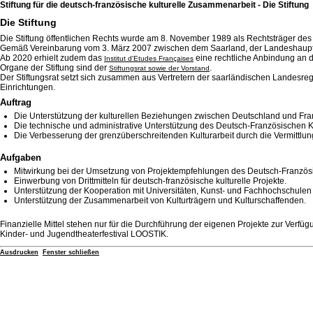
Stiftung für die deutsch-französische kulturelle Zusammenarbeit - Die Stiftung
Die Stiftung
Die Stiftung öffentlichen Rechts wurde am 8. November 1989 als Rechtsträger des
Gemäß Vereinbarung vom 3. März 2007 zwischen dem Saarland, der Landeshauptsta
Ab 2020 erhielt zudem das
eine rechtliche Anbindung an di
Institut d'Etudes Françaises
Organe der Stiftung sind der
.
Stiftungsrat sowie der Vorstand
Der Stiftungsrat setzt sich zusammen aus Vertretern der saarländischen Landesreg
Einrichtungen.
Auftrag
Die Unterstützung der kulturellen Beziehungen zwischen Deutschland und Fra
Die technische und administrative Unterstützung des Deutsch-Französischen Ku
Die Verbesserung der grenzüberschreitenden Kulturarbeit durch die Vermittlu
Aufgaben
Mitwirkung bei der Umsetzung von Projektempfehlungen des Deutsch-Französi
Einwerbung von Drittmitteln für deutsch-französische kulturelle Projekte.
Unterstützung der Kooperation mit Universitäten, Kunst- und Fachhochschulen 
Unterstützung der Zusammenarbeit von Kulturträgern und Kulturschaffenden.
Finanzielle Mittel stehen nur für die Durchführung der eigenen Projekte zur Ver
Kinder- und Jugendtheaterfestival LOOSTIK.
Ausdrucken
Fenster schließen