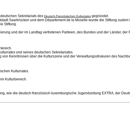
 deutschen Sekretariats des
gegründet.
Deutsch-Französischen Kulturrates
dt Saarbrücken und dem Département de la Moselle wurde die Stiftung zudem Rec
e Stiftung.
ierung und der im Landtag vertretenen Parteien, des Bundes und der Länder, der R
nkreich.
lturrates und seines deutschen Sekretariates.
ng von Kenntnissen über die Kulturszene und der Verwaltungsstrukuren des Nachb
schen Kulturrates.
im Kulturbereich.
fügung, wie die deutsch-französisch-luxemburgische Jugendzeitung EXTRA, der Deu