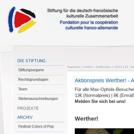
DIE STIFTUNG
Startseite
>
Archiv
>
ArtBrücken
>
2013 | 50. Ja
Stiftungsorgane
Rechtsgrundlagen
Aktionspreis Werther! -
Team
Für alle Max-Ophüls-Besucher
13€ (Normalpreis) | 8€ (Ermäß
Stellenausschreibungen
Melden Sie sich bei uns!
PROJEKTE
ARCHIV
Werther!
Festival Colors of Pop