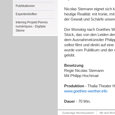
Publikationen
Nicolas Stemann eignet sich kl
heutige Realität: mit Ironie, 
Expertentreffen
der Gewalt und Schärfe unsere
Interreg Projekt Pierres
numériques - Digitale
Der Monolog nach Goethes Wer
Steine
Stück, das von den Leiden der
dem Ausnahmekünstler Philipp H
selbst filmt und direkt auf ein
wurde vom Publikum und der d
gelobt.
Besetzung
Regie Nicolas Stemann
Mit Philipp Hochmair
Produktion
- Thalia Theater 
www.goethes-werther.info
Dauer
- 70 Min.
Zuständige Rechtsaufsicht:
Wir sind Rec