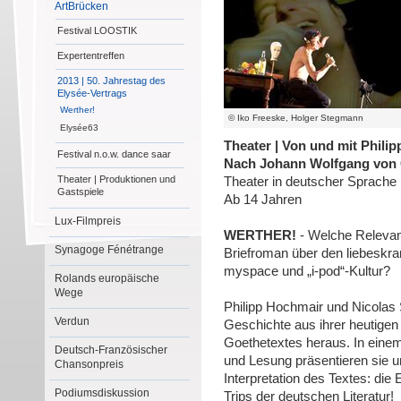
ArtBrücken
Festival LOOSTIK
Expertentreffen
2013 | 50. Jahrestag des
Elysée-Vertrags
Werther!
© Iko Freeske, Holger Stegmann
Elysée63
Theater | Von und mit Phili
Festival n.o.w. dance saar
Nach Johann Wolfgang von
Theater | Produktionen und
Theater in deutscher Sprache 
Gastspiele
Ab 14 Jahren
Lux-Filmpreis
WERTHER!
- Welche Relevan
Synagoge Fénétrange
Briefroman über den liebeskra
myspace und „i-pod“-Kultur?
Rolands europäische
Wege
Philipp Hochmair und Nicolas
Verdun
Geschichte aus ihrer heutige
Goethetextes heraus. In eine
Deutsch-Französischer
und Lesung präsentieren sie un
Chansonpreis
Interpretation des Textes: di
Podiumsdiskussion
Trips der deutschen Literatur!