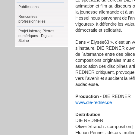
Le spectacle du collectif DI
animation et film au discours 
Publications
la jeunesse allemande et à un 
Rencontres
Hessel nous parvenant de l’an
professionnelles
vigoureux à défendre les valeur
démocratie et solidarité.
Projet Interreg Pierres
numériques - Digitale
Steine
Dans « Elysée63 », c'est un vé
s'instaure. DIE REDNER ouvre
de l'alternance entre des pièc
compositions originales music
association des disciplines arti
REDNER critiquent, provoquent e
vers l'avenir et suscitent la r
audacieuse.
Production
- DIE REDNER
www.die-redner.de
Distribution
DIE REDNER
Oliver Strauch : composition |
Florian Penner : décors multi