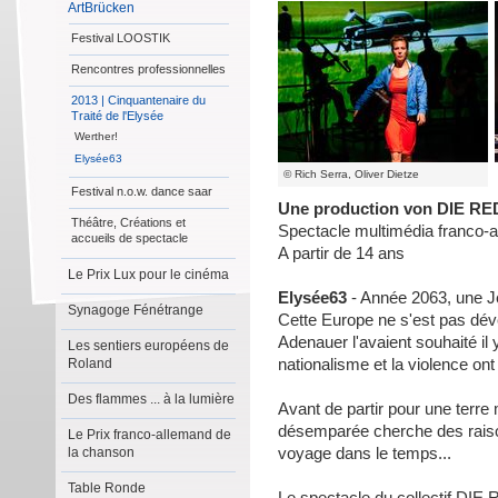
ArtBrücken
Festival LOOSTIK
Rencontres professionnelles
2013 | Cinquantenaire du
Traité de l'Elysée
Werther!
Elysée63
© Rich Serra, Oliver Dietze
Festival n.o.w. dance saar
Une production von DIE R
Théâtre, Créations et
Spectacle multimédia franco-
accueils de spectacle
A partir de 14 ans
Le Prix Lux pour le cinéma
Elysée63
- Année 2063, une J
Synagoge Fénétrange
Cette Europe ne s'est pas dé
Adenauer l'avaient souhaité il y
Les sentiers européens de
Roland
nationalisme et la violence on
Des flammes ... à la lumière
Avant de partir pour une terr
désemparée cherche des raison
Le Prix franco-allemand de
la chanson
voyage dans le temps...
Table Ronde