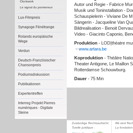
Clockwork
Autor und Regie - Fabrice Mur
Le signal du promeneur
Musik und Toninstallation - D
Schauspielerin - Viviane De 
Lux-Filmpreis
Sängerin - Jacqueline Van Qua
Synagoge Fénétrange
Bildrealisation - Benoit Dervau
Video - Giacinto Caponio, Ben
Rolands europäische
Wege
Produktion
- LOD|théatre mus
www.artara.be
Verdun
Koproduktion
- Théâtre Nati
Deutsch-Französischer
Theater Antigone, Le Maillon 
Chansonpreis
Rotterdamse Schouwburg.
Podiumsdiskussion
Dauer
- 75 Min
Publikationen
Expertentreffen
Interreg Projekt Pierres
numériques - Digitale
Steine
Zuständige Rechtsaufsicht:
Wir sind Rec
Tutelle juridique :
La fondation 