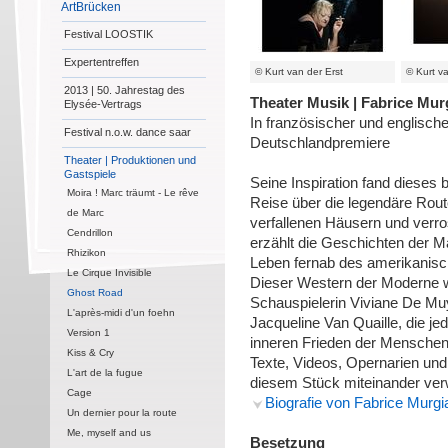
ArtBrücken
Festival LOOSTIK
Expertentreffen
© Kurt van der Erst
© Kurt va
2013 | 50. Jahrestag des
Theater Musik | Fabrice Mur
Elysée-Vertrags
In französischer und englisch
Festival n.o.w. dance saar
Deutschlandpremiere
Theater | Produktionen und
Gastspiele
Seine Inspiration fand dieses
Moira ! Marc träumt - Le rêve
Reise über die legendäre Rout
de Marc
verfallenen Häusern und verro
Cendrillon
erzählt die Geschichten der M
Rhizikon
Leben fernab des amerikanisc
Le Cirque Invisible
Dieser Western der Moderne w
Ghost Road
Schauspielerin Viviane De Mu
L'après-midi d'un foehn
Jacqueline Van Quaille, die je
Version 1
inneren Frieden der Menschen
Kiss & Cry
Texte, Videos, Opernarien und
L'art de la fugue
diesem Stück miteinander ve
Cage
Biografie von Fabrice Murgi
Un dernier pour la route
Me, myself and us
Besetzung