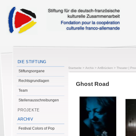
DIE STIFTUNG
Startseite
>
Archiv
>
ArtBrücken
>
Theater | Pro
Stiftungsorgane
Rechtsgrundlagen
Ghost Road
Team
Stellenausschreibungen
PROJEKTE
ARCHIV
Festival Colors of Pop