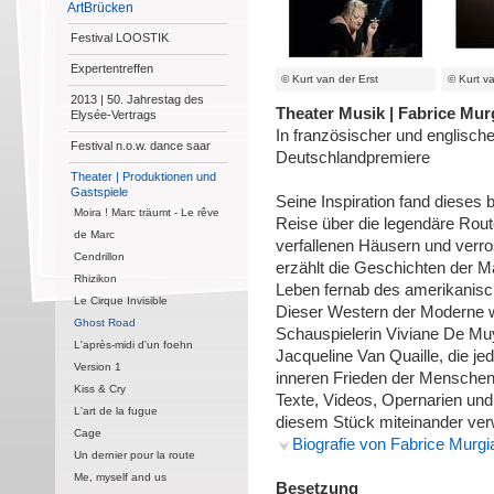
ArtBrücken
Festival LOOSTIK
Expertentreffen
© Kurt van der Erst
© Kurt va
2013 | 50. Jahrestag des
Theater Musik | Fabrice Mur
Elysée-Vertrags
In französischer und englisch
Festival n.o.w. dance saar
Deutschlandpremiere
Theater | Produktionen und
Gastspiele
Seine Inspiration fand dieses
Moira ! Marc träumt - Le rêve
Reise über die legendäre Rout
de Marc
verfallenen Häusern und verro
Cendrillon
erzählt die Geschichten der M
Rhizikon
Leben fernab des amerikanisc
Le Cirque Invisible
Dieser Western der Moderne w
Ghost Road
Schauspielerin Viviane De Mu
L'après-midi d'un foehn
Jacqueline Van Quaille, die je
Version 1
inneren Frieden der Menschen
Kiss & Cry
Texte, Videos, Opernarien und
L'art de la fugue
diesem Stück miteinander ve
Cage
Biografie von Fabrice Murgi
Un dernier pour la route
Me, myself and us
Besetzung