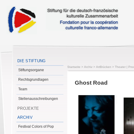
DIE STIFTUNG
Startseite
>
Archiv
>
ArtBrücken
>
Theater | Pro
Stiftungsorgane
Rechtsgrundlagen
Ghost Road
Team
Stellenausschreibungen
PROJEKTE
ARCHIV
Festival Colors of Pop