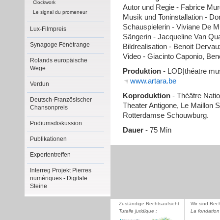
Clockwork
Autor und Regie - Fabrice Mur
Le signal du promeneur
Musik und Toninstallation - D
Schauspielerin - Viviane De 
Lux-Filmpreis
Sängerin - Jacqueline Van Qua
Synagoge Fénétrange
Bildrealisation - Benoit Dervau
Video - Giacinto Caponio, Ben
Rolands europäische
Wege
Produktion
- LOD|théatre mus
www.artara.be
Verdun
Koproduktion
- Théâtre Nati
Deutsch-Französischer
Theater Antigone, Le Maillon 
Chansonpreis
Rotterdamse Schouwburg.
Podiumsdiskussion
Dauer
- 75 Min
Publikationen
Expertentreffen
Interreg Projekt Pierres
numériques - Digitale
Steine
Zuständige Rechtsaufsicht:
Wir sind Rec
Tutelle juridique :
La fondation 