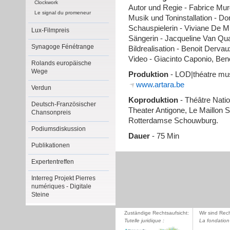
Clockwork
Autor und Regie - Fabrice Mur
Le signal du promeneur
Musik und Toninstallation - D
Schauspielerin - Viviane De 
Lux-Filmpreis
Sängerin - Jacqueline Van Qua
Synagoge Fénétrange
Bildrealisation - Benoit Dervau
Video - Giacinto Caponio, Ben
Rolands europäische
Wege
Produktion
- LOD|théatre mus
www.artara.be
Verdun
Koproduktion
- Théâtre Nati
Deutsch-Französischer
Theater Antigone, Le Maillon 
Chansonpreis
Rotterdamse Schouwburg.
Podiumsdiskussion
Dauer
- 75 Min
Publikationen
Expertentreffen
Interreg Projekt Pierres
numériques - Digitale
Steine
Zuständige Rechtsaufsicht:
Wir sind Rec
Tutelle juridique :
La fondation 