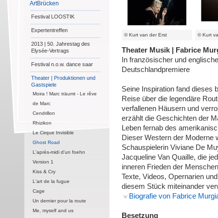
ArtBrücken
Festival LOOSTIK
Expertentreffen
© Kurt van der Erst
© Kurt va
2013 | 50. Jahrestag des
Theater Musik | Fabrice Mur
Elysée-Vertrags
In französischer und englisch
Festival n.o.w. dance saar
Deutschlandpremiere
Theater | Produktionen und
Gastspiele
Seine Inspiration fand dieses
Moira ! Marc träumt - Le rêve
Reise über die legendäre Rout
de Marc
verfallenen Häusern und verro
Cendrillon
erzählt die Geschichten der M
Rhizikon
Leben fernab des amerikanisc
Le Cirque Invisible
Dieser Western der Moderne w
Ghost Road
Schauspielerin Viviane De Mu
L'après-midi d'un foehn
Jacqueline Van Quaille, die je
Version 1
inneren Frieden der Menschen
Kiss & Cry
Texte, Videos, Opernarien und
L'art de la fugue
diesem Stück miteinander ve
Cage
Biografie von Fabrice Murgi
Un dernier pour la route
Me, myself and us
Besetzung