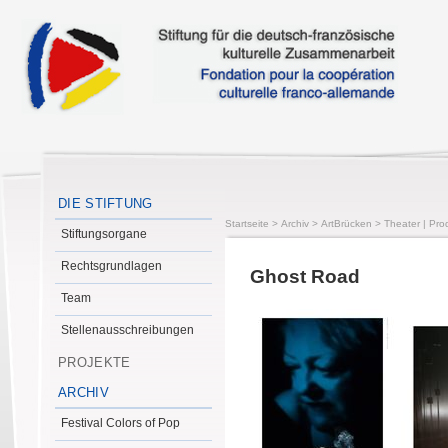
DIE STIFTUNG
Startseite
>
Archiv
>
ArtBrücken
>
Theater | Pro
Stiftungsorgane
Rechtsgrundlagen
Ghost Road
Team
Stellenausschreibungen
PROJEKTE
ARCHIV
Festival Colors of Pop