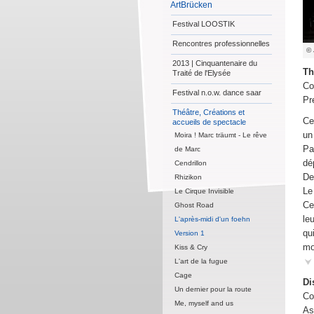
ArtBrücken
Festival LOOSTIK
Rencontres professionnelles
© 
2013 | Cinquantenaire du
Th
Traité de l'Elysée
Co
Festival n.o.w. dance saar
Pr
Théâtre, Créations et
Ce
accueils de spectacle
un
Moira ! Marc träumt - Le rêve
Pa
de Marc
dé
Cendrillon
De
Rhizikon
Le
Le Cirque Invisible
Ce
Ghost Road
le
L'après-midi d'un foehn
qu
Version 1
mo
Kiss & Cry
L'art de la fugue
Cage
Di
Un dernier pour la route
Co
Me, myself and us
As