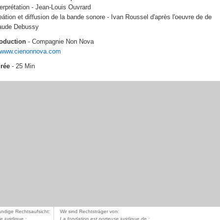
terprétation - Jean-Louis Ouvrard
eátion et diffusion de la bande sonore - Ivan Roussel d'après l'oeuvre de de
aude Debussy
oduction
- Compagnie Non Nova
www.cienonnova.com
rée
- 25 Min
ändige Rechtsaufsicht:
Wir sind Rechtsträger von:
le juridique :
La fondation est porteuse juridique de :