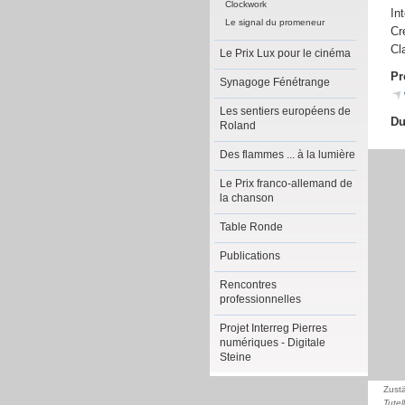
Clockwork
In
Le signal du promeneur
Cr
Cl
Le Prix Lux pour le cinéma
Pr
Synagoge Fénétrange
Les sentiers européens de
Du
Roland
Des flammes ... à la lumière
Le Prix franco-allemand de
la chanson
Table Ronde
Publications
Rencontres
professionnelles
Projet Interreg Pierres
numériques - Digitale
Steine
Zust
Tutel