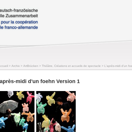
ccueil
>
Archiv
>
ArtBrücken
>
Théâtre, Créations et accueils de spectacle
>
L'après-midi d'un fo
'après-midi d'un foehn Version 1