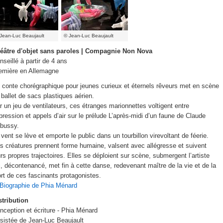
Jean-Luc Beaujault
© Jean-Luc Beaujault
éâtre d'objet sans paroles
| Compagnie Non Nova
nseillé à partir de 4 ans
emière en Allemagne
 conte chorégraphique pour jeunes curieux et éternels rêveurs met en scène
 ballet de sacs plastiques aérien.
r un jeu de ventilateurs, ces étranges marionnettes voltigent entre
pression et appels d’air sur le prélude L’après-midi d’un faune de Claude
bussy.
 vent se lève et emporte le public dans un tourbillon virevoltant de féerie.
s créatures prennent forme humaine, valsent avec allégresse et suivent
urs propres trajectoires. Elles se déploient sur scène, submergent l’artiste
i, décontenancé, met fin à cette danse, redevenant maître de la vie et de la
rt de ces fascinants protagonistes.
Biographie de Phia Ménard
stribution
nception et écriture - Phia Ménard
sistée de Jean-Luc Beaujault