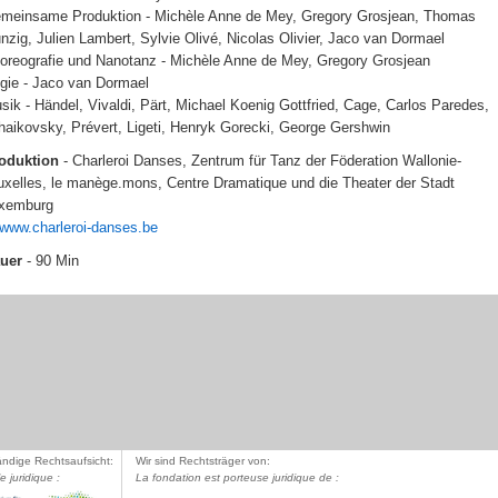
meinsame Produktion - Michèle Anne de Mey, Gregory Grosjean, Thomas
nzig, Julien Lambert, Sylvie Olivé, Nicolas Olivier, Jaco van Dormael
oreografie und Nanotanz - Michèle Anne de Mey, Gregory Grosjean
gie - Jaco van Dormael
sik - Händel, Vivaldi, Pärt, Michael Koenig Gottfried, Cage, Carlos Paredes,
haikovsky, Prévert, Ligeti, Henryk Gorecki, George Gershwin
oduktion
- Charleroi Danses, Zentrum für Tanz der Föderation Wallonie-
uxelles, le manège.mons, Centre Dramatique und die Theater der Stadt
xemburg
www.charleroi-danses.be
uer
- 90 Min
ändige Rechtsaufsicht:
Wir sind Rechtsträger von:
le juridique :
La fondation est porteuse juridique de :