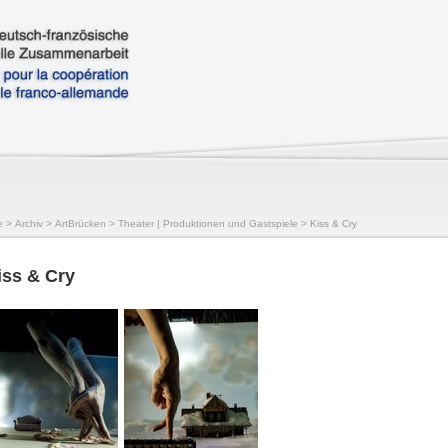
e
>
Archiv
>
ArtBrücken
>
Theater | Produktionen und Gastspiele
>
Kiss & Cry
iss & Cry