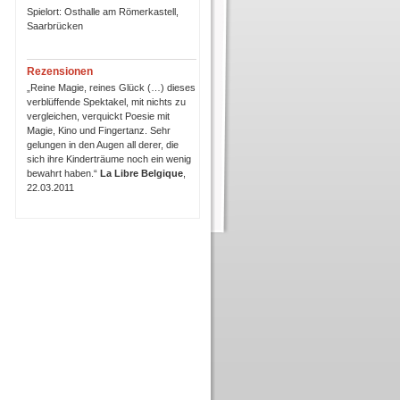
Spielort: Osthalle am Römerkastell,
Saarbrücken
Rezensionen
„Reine Magie, reines Glück (…) dieses
verblüffende Spektakel, mit nichts zu
vergleichen, verquickt Poesie mit
Magie, Kino und Fingertanz. Sehr
gelungen in den Augen all derer, die
sich ihre Kinderträume noch ein wenig
bewahrt haben.“
La Libre Belgique
,
22.03.2011