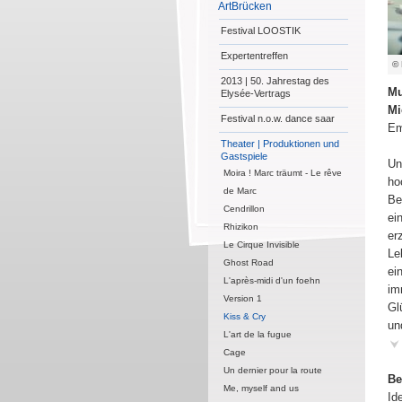
ArtBrücken
Festival LOOSTIK
Expertentreffen
© 
2013 | 50. Jahrestag des
Mu
Elysée-Vertrags
Mi
Festival n.o.w. dance saar
Em
Theater | Produktionen und
Gastspiele
Un
Moira ! Marc träumt - Le rêve
ho
de Marc
Be
Cendrillon
ei
Rhizikon
er
Le Cirque Invisible
Le
Ghost Road
ei
L'après-midi d'un foehn
im
Version 1
Gl
Kiss & Cry
un
L'art de la fugue
Cage
Un dernier pour la route
Be
Me, myself and us
Id