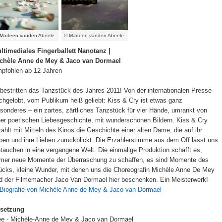
Marteen vanden Abeele
© Marteen vanden Abeele
ltimediales Fingerballett Nanotanz |
chèle Anne de Mey & Jaco van Dormael
pfohlen ab 12 Jahren
bestritten das Tanzstück des Jahres 2011! Von der internationalen Presse
chgelobt, vom Publikum heiß geliebt: Kiss & Cry ist etwas ganz
sonderes – ein zartes, zärtliches Tanzstück für vier Hände, umrankt von
ner poetischen Liebesgeschichte, mit wunderschönen Bildern. Kiss & Cry
zählt mit Mitteln des Kinos die Geschichte einer alten Dame, die auf ihr
ben und ihre Lieben zurückblickt. Die Erzählerstimme aus dem Off lässt uns
ntauchen in eine vergangene Welt. Die einmalige Produktion schafft es,
mer neue Momente der Überraschung zu schaffen, es sind Momente des
ücks, kleine Wunder, mit denen uns die Choreografin Michèle Anne De Mey
d der Filmemacher Jaco Van Dormael hier beschenken. Ein Meisterwerk!
Biografie von Michèle Anne de Mey & Jaco van Dormael
setzung
ee - Michèle-Anne de Mey & Jaco van Dormael