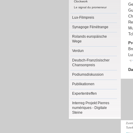
Clockwork
Ge
Le signal du promeneur
Gu
Ch
Lux-Filmpreis
Re
Synagoge Fénétrange
Mu
Tc
Rolands europäische
Wege
Pr
Br
Verdun
Lu
Deutsch-Französischer
Chansonpreis
Da
Podiumsdiskussion
Publikationen
Expertentreffen
Interreg Projekt Pierres
numériques - Digitale
Steine
Zust
Tutel