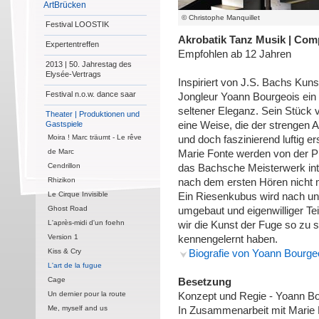
ArtBrücken
© Christophe Manquillet
Festival LOOSTIK
Akrobatik Tanz Musik | Co
Expertentreffen
Empfohlen ab 12 Jahren
2013 | 50. Jahrestag des
Elysée-Vertrags
Inspiriert von J.S. Bachs Kuns
Festival n.o.w. dance saar
Jongleur Yoann Bourgeois ein 
seltener Eleganz. Sein Stück 
Theater | Produktionen und
Gastspiele
eine Weise, die der strengen 
Moira ! Marc träumt - Le rêve
und doch faszinierend luftig e
de Marc
Marie Fonte werden von der Pi
Cendrillon
das Bachsche Meisterwerk inte
Rhizikon
nach dem ersten Hören nicht m
Le Cirque Invisible
Ein Riesenkubus wird nach un
Ghost Road
umgebaut und eigenwilliger Te
L'après-midi d'un foehn
wir die Kunst der Fuge so zu s
Version 1
kennengelernt haben.
Kiss & Cry
Biografie von Yoann Bourge
L'art de la fugue
Cage
Besetzung
Un dernier pour la route
Konzept und Regie - Yoann B
Me, myself and us
In Zusammenarbeit mit Marie 