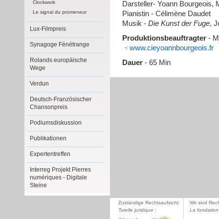
Clockwork
Darsteller- Yoann Bourgeois, 
Le signal du promeneur
Pianistin - Célimène Daudet
Musik -
Die Kunst der Fuge
, 
Lux-Filmpreis
Produktionsbeauftragter
- M
Synagoge Fénétrange
www.cieyoannbourgeois.fr
Rolands europäische
Dauer
- 65 Min
Wege
Verdun
Deutsch-Französischer
Chansonpreis
Podiumsdiskussion
Publikationen
Expertentreffen
Interreg Projekt Pierres
numériques - Digitale
Steine
Zuständige Rechtsaufsicht:
Wir sind Rec
Tutelle juridique :
La fondation 