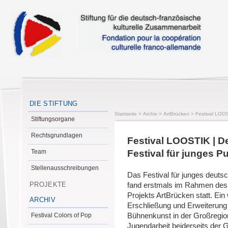
DIE STIFTUNG
Startseite
>
Archiv
>
ArtBrücken
>
Festival LOO
Stiftungsorgane
Rechtsgrundlagen
Festival LOOSTIK | D
Team
Festival für junges P
Stellenausschreibungen
Das Festival für junges deut
PROJEKTE
fand erstmals im Rahmen de
Projekts ArtBrücken statt. Ein
ARCHIV
Erschließung und Erweiterung
Festival Colors of Pop
Bühnenkunst in der Großregio
Jugendarbeit beiderseits der 