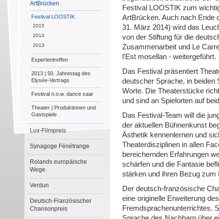
ArtBrücken
Festival LOOSTIK zum wichti
Festival LOOSTIK
ArtBrücken. Auch nach Ende d
2015
31. März 2014) wird das Leu
2014
von der Stiftung für die deutsc
2013
Zusammenarbeit und Le Carrea
l'Est mosellan - weitergeführt.
Expertentreffen
Das Festival präsentiert Theat
2013 | 50. Jahrestag des
Elysée-Vertrags
deutscher Sprache, in beiden
Worte. Die Theaterstücke rich
Festival n.o.w. dance saar
und sind an Spielorten auf be
Theater | Produktionen und
Gastspiele
Das Festival-Team will die ju
der aktuellen Bühnenkunst begl
Lux-Filmpreis
Ästhetik kennenlernen und si
Theaterdisziplinen in allen F
Synagoge Fénétrange
bereichernden Erfahrungen wer
Rolands europäische
schärfen und die Fantasie befl
Wege
stärken und ihren Bezug zum 
Verdun
Der deutsch-französische Cha
eine originelle Erweiterung de
Deutsch-Französischer
Fremdsprachenunterrichtes. S
Chansonpreis
Sprache des Nachbarn über e