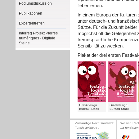
Podiumsdiskussion
liebenlernen.
Publikationen
In einem Europa der Kulturen
unter deutsch- und französisc
Expertentreffen
Stütze. Für die Zukunft beide
Interreg Projekt Pierres
möglichst oft die Gelegenheit
numériques - Digitale
fremdsprachliche Kompetenzen 
Steine
Sensibilität zu wecken.
Plakat der drei ersten Festiva
Grafikdesign
Grafikdesign
Bureau Stabil
Bureau Stabil
Zuständige Rechtsaufsicht:
Wir sind Rec
Tutelle juridique :
La fondation 