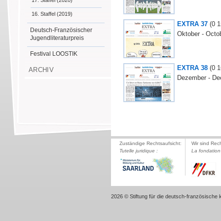
17. Staffel (2020)
16. Staffel (2019)
EXTRA 37
(0
1
Deutsch-Französischer
Oktober - Octo
Jugendliteraturpreis
Festival LOOSTIK
EXTRA 38
(0
1
ARCHIV
Dezember - De
Zuständige Rechtsaufsicht:
Wir sind Rec
Tutelle juridique :
La fondation 
2026 © Stiftung für die deutsch-französische