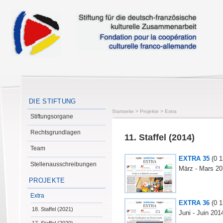
DIE STIFTUNG
Startseite
>
Projekte
>
Extra
Stiftungsorgane
Rechtsgrundlagen
11. Staffel (2014)
Team
EXTRA 35
(0
1
Stellenausschreibungen
März - Mars 2
PROJEKTE
Extra
EXTRA 36
(0
1
18. Staffel (2021)
Juni - Juin 201