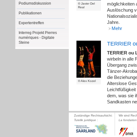
Podiumsdiskussion
möglichkeiten 
© Javier Del
Real
Auslöschung v
Publikationen
Nationalsozial
Jahre.
Expertentreffen
Mehr
Interreg Projekt Pierres
numériques - Digitale
Steine
TERRIER ou 
TERRIER ou Le
wirbeln in alle
Übergang zwisc
Tänzer-Akroba
die Beziehungen
© Alex Kozel
Alterslose Gest
Leichtfüßigkeit
dem, was sie i
Sandkasten n
Zuständige Rechtsaufsicht:
Wir sind Rec
Tutelle juridique :
La fondation 