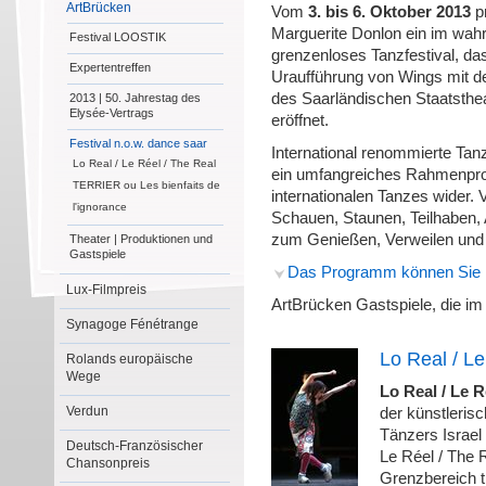
ArtBrücken
Vom
3. bis 6. Oktober 2013
pr
Marguerite Donlon ein im wah
Festival LOOSTIK
grenzenloses Tanzfestival, das
Expertentreffen
Uraufführung von Wings mit de
des Saarländischen Staatsthe
2013 | 50. Jahrestag des
Elysée-Vertrags
eröffnet.
Festival n.o.w. dance saar
International renommierte Ta
Lo Real / Le Réel / The Real
ein umfangreiches Rahmenprog
TERRIER ou Les bienfaits de
internationalen Tanzes wider. 
l'ignorance
Schauen, Staunen, Teilhaben,
zum Genießen, Verweilen und
Theater | Produktionen und
Gastspiele
Das Programm können Sie h
Lux-Filmpreis
ArtBrücken Gastspiele, die i
Synagoge Fénétrange
Lo Real / Le
Rolands europäische
Wege
Lo Real / Le R
Verdun
der künstleris
Tänzers Israel 
Deutsch-Französischer
Le Réel / The 
Chansonpreis
Grenzbereich t