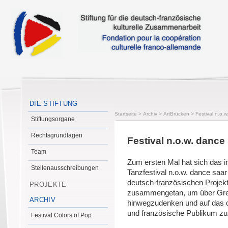
DIE STIFTUNG
Startseite
>
Archiv
>
ArtBrücken
>
Festival n.o.
Stiftungsorgane
Rechtsgrundlagen
Festival n.o.w. dance
Team
Zum ersten Mal hat sich das in
Stellenausschreibungen
Tanzfestival n.o.w. dance saa
deutsch-französischen Projek
PROJEKTE
zusammengetan, um über Gr
ARCHIV
hinwegzudenken und auf das 
und französische Publikum z
Festival Colors of Pop