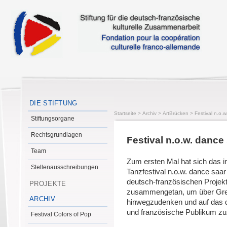
DIE STIFTUNG
Startseite
>
Archiv
>
ArtBrücken
>
Festival n.o.
Stiftungsorgane
Rechtsgrundlagen
Festival n.o.w. dance
Team
Zum ersten Mal hat sich das in
Stellenausschreibungen
Tanzfestival n.o.w. dance saa
deutsch-französischen Projek
PROJEKTE
zusammengetan, um über Gr
ARCHIV
hinwegzudenken und auf das 
und französische Publikum z
Festival Colors of Pop