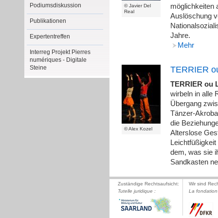
Podiumsdiskussion
möglichkeiten 
© Javier Del
Real
Auslöschung v
Publikationen
Nationalsozial
Jahre.
Expertentreffen
Mehr
Interreg Projekt Pierres
numériques - Digitale
Steine
TERRIER ou 
TERRIER ou Le
wirbeln in alle
Übergang zwisc
Tänzer-Akroba
die Beziehungen
© Alex Kozel
Alterslose Gest
Leichtfüßigkeit
dem, was sie i
Sandkasten n
Zuständige Rechtsaufsicht:
Wir sind Rec
Tutelle juridique :
La fondation 