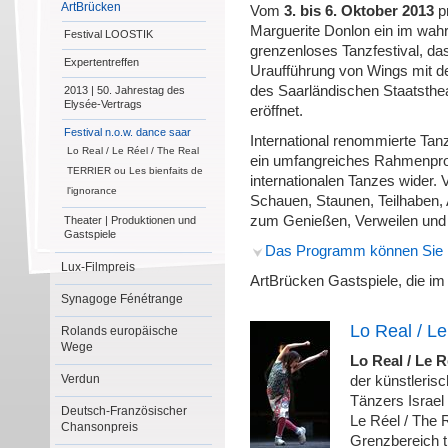
ArtBrücken
Vom
3. bis 6. Oktober 2013
pr
Marguerite Donlon ein im wah
Festival LOOSTIK
grenzenloses Tanzfestival, das
Expertentreffen
Uraufführung von Wings mit de
des Saarländischen Staatsthe
2013 | 50. Jahrestag des
Elysée-Vertrags
eröffnet.
Festival n.o.w. dance saar
International renommierte Ta
Lo Real / Le Réel / The Real
ein umfangreiches Rahmenprog
TERRIER ou Les bienfaits de
internationalen Tanzes wider. 
l'ignorance
Schauen, Staunen, Teilhaben,
zum Genießen, Verweilen und
Theater | Produktionen und
Gastspiele
Das Programm können Sie h
Lux-Filmpreis
ArtBrücken Gastspiele, die i
Synagoge Fénétrange
Lo Real / Le
Rolands europäische
Wege
Lo Real / Le R
Verdun
der künstleris
Tänzers Israel 
Deutsch-Französischer
Le Réel / The 
Chansonpreis
Grenzbereich t