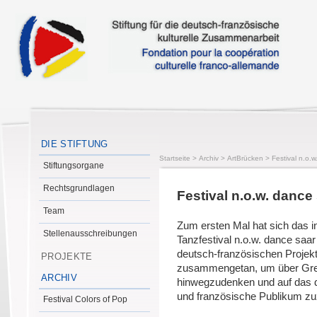
DIE STIFTUNG
Startseite
>
Archiv
>
ArtBrücken
>
Festival n.o.
Stiftungsorgane
Rechtsgrundlagen
Festival n.o.w. dance
Team
Zum ersten Mal hat sich das in
Stellenausschreibungen
Tanzfestival n.o.w. dance saa
deutsch-französischen Projek
PROJEKTE
zusammengetan, um über Gr
ARCHIV
hinwegzudenken und auf das 
und französische Publikum z
Festival Colors of Pop