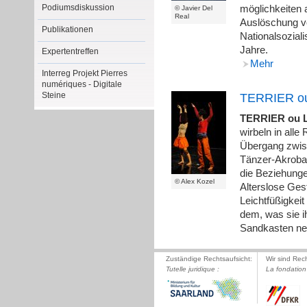
Podiumsdiskussion
möglichkeiten 
© Javier Del
Real
Auslöschung v
Publikationen
Nationalsozial
Jahre.
Expertentreffen
Mehr
Interreg Projekt Pierres
numériques - Digitale
Steine
TERRIER ou 
TERRIER ou Le
wirbeln in alle
Übergang zwisc
Tänzer-Akroba
die Beziehungen
© Alex Kozel
Alterslose Gest
Leichtfüßigkeit
dem, was sie i
Sandkasten n
Zuständige Rechtsaufsicht:
Wir sind Rec
Tutelle juridique :
La fondation 