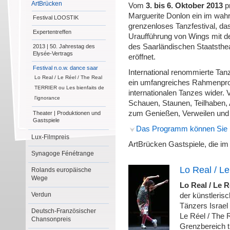
ArtBrücken
Vom
3. bis 6. Oktober 2013
pr
Marguerite Donlon ein im wah
Festival LOOSTIK
grenzenloses Tanzfestival, das
Expertentreffen
Uraufführung von Wings mit de
des Saarländischen Staatsthe
2013 | 50. Jahrestag des
Elysée-Vertrags
eröffnet.
Festival n.o.w. dance saar
International renommierte Ta
Lo Real / Le Réel / The Real
ein umfangreiches Rahmenprog
TERRIER ou Les bienfaits de
internationalen Tanzes wider. 
l'ignorance
Schauen, Staunen, Teilhaben,
zum Genießen, Verweilen und
Theater | Produktionen und
Gastspiele
Das Programm können Sie h
Lux-Filmpreis
ArtBrücken Gastspiele, die i
Synagoge Fénétrange
Lo Real / Le
Rolands europäische
Wege
Lo Real / Le R
Verdun
der künstleris
Tänzers Israel 
Deutsch-Französischer
Le Réel / The 
Chansonpreis
Grenzbereich t