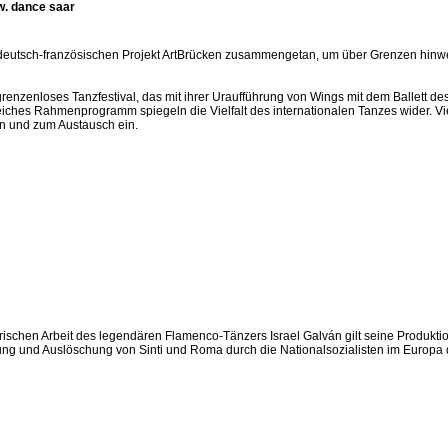
.w. dance saar
dem deutsch-französischen Projekt ArtBrücken zusammengetan, um über Grenzen hi
enzenloses Tanzfestival, das mit ihrer Uraufführung von Wings mit dem Ballett des
hes Rahmenprogramm spiegeln die Vielfalt des internationalen Tanzes wider. Vie
en und zum Austausch ein.
erischen Arbeit des legendären Flamenco-Tänzers Israel Galván gilt seine Produkti
gung und Auslöschung von Sinti und Roma durch die Nationalsozialisten im Europa 