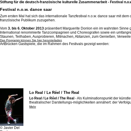
Stiftung für die deutsch-französische kulturelle Zusammenarbeit - Festival n.o
Festival n.o.w. dance saar
Zum ersten Mal hat sich das internationale Tanzfestival n.o.w. dance saar mit 
französische Publikum zuzugehen.
Vom
3. bis 6. Oktober 2013
präsentiert Marguerite Donlon ein im wahrsten Sinne gr
International renommierte Tanzcompagnien und Choreografen sowie ein umfangreic
Staunen, Teilhaben, Ausprobieren, Mitmachen, Abtanzen, zum Genießen, Verweil
Das Programm können Sie hier herunterladen
ArtBrücken Gastspiele, die im Rahmen des Festivals gezeigt werden:
Lo Real / Le Réel / The Real
Lo Real / Le Réel / The Real
- Als Kulminationspunkt der künstl
theatralischer Darstellungs-möglichkeiten annähert: der Verfol
Mehr
© Javier Del