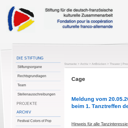
DIE STIFTUNG
Startseite
>
Archiv
>
ArtBrücken
>
Theater | Pro
Stiftungsorgane
Rechtsgrundlagen
Cage
Team
Stellenausschreibungen
Meldung vom 20.05.20
PROJEKTE
beim 1. Tanztreffen d
ARCHIV
Festival Colors of Pop
Hinweis für alle Tanzinteressie