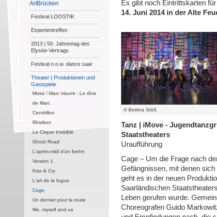
Es gibt noch Eintrittskarten f
ArtBrücken
14. Juni 2014 in der Alte Fe
Festival LOOSTIK
Expertentreffen
2013 | 50. Jahrestag des
Elysée-Vertrags
Festival n.o.w. dance saar
Theater | Produktionen und
Gastspiele
Moira ! Marc träumt - Le rêve
de Marc
© Bettina Stöß
Cendrillon
Rhizikon
Tanz |
iMove - Jugendtanzgr
Le Cirque Invisible
Staatstheaters
Ghost Road
Uraufführung
L'après-midi d'un foehn
Cage – Um die Frage nach de
Version 1
Gefängnissen, mit denen sich J
Kiss & Cry
geht es in der neuen Produkt
L'art de la fugue
Saarländischen Staatstheaters
Cage
Leben gerufen wurde. Gemein
Un dernier pour la route
Choreografen Guido Markowit
Me, myself and us