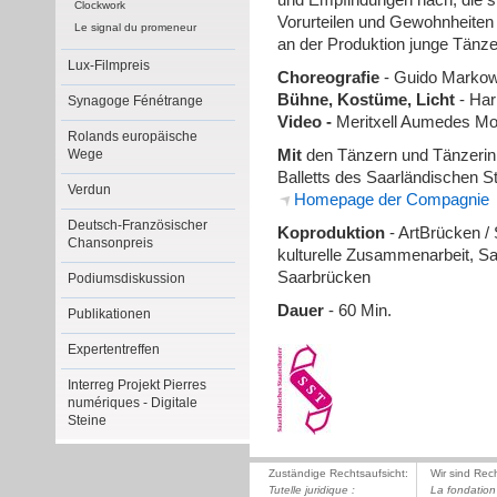
und Empfindungen nach, die 
Clockwork
Vorurteilen und Gewohnheiten
Le signal du promeneur
an der Produktion junge Tänzer
Lux-Filmpreis
Choreografie
- Guido Markow
Bühne, Kostüme, Licht
- Har
Synagoge Fénétrange
Video -
Meritxell Aumedes Mo
Rolands europäische
Wege
Mit
den Tänzern und Tänzeri
Balletts des Saarländischen S
Verdun
Homepage der Compagnie
Deutsch-Französischer
Koproduktion
- ArtBrücken / 
Chansonpreis
kulturelle Zusammenarbeit, Sa
Saarbrücken
Podiumsdiskussion
Dauer
- 60 Min.
Publikationen
Expertentreffen
Interreg Projekt Pierres
numériques - Digitale
Steine
Zuständige Rechtsaufsicht:
Wir sind Rec
Tutelle juridique :
La fondation 