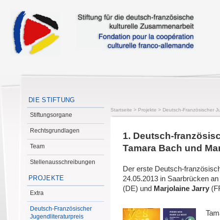
DIE STIFTUNG
Startseite
>
Projekte
>
Deutsch-Französischer Ju
Stiftungsorgane
Rechtsgrundlagen
1. Deutsch-französisc
Team
Tamara Bach und Marj
Stellenausschreibungen
Der erste Deutsch-französisc
PROJEKTE
24.05.2013 in Saarbrücken an
(DE) und
Marjolaine Jarry
(F
Extra
Deutsch-Französischer
Tama
Jugendliteraturpreis