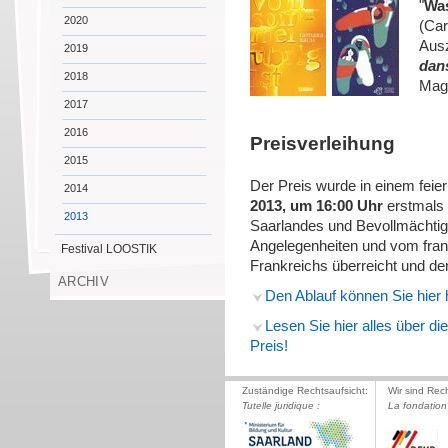
"
Was
2020
(Car
Ausz
2019
dans
2018
Magn
2017
2016
Preisverleihung
2015
Der Preis wurde in einem fei
2014
2013, um 16:00 Uhr
erstmals 
2013
Saarlandes und Bevollmächtige
Angelegenheiten und vom fran
Festival LOOSTIK
Frankreichs überreicht und der 
ARCHIV
Den Ablauf können Sie hier 
Lesen Sie hier alles über di
Preis!
Zuständige Rechtsaufsicht:
Wir sind Rec
Tutelle juridique :
La fondation 