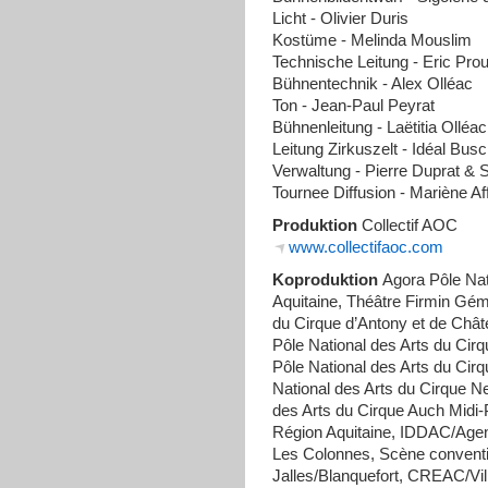
Licht - Olivier Duris
Kostüme - Melinda Mouslim
Technische Leitung - Eric Prou
Bühnentechnik - Alex Olléac
Ton - Jean-Paul Peyrat
Bühnenleitung - Laëtitia Olléac
Leitung Zirkuszelt - Idéal Bus
Verwaltung - Pierre Duprat & S
Tournee Diffusion - Mariène Af
Produktion
Collectif AOC
www.collectifaoc.com
Koproduktion
Agora Pôle Nat
Aquitaine, Théâtre Firmin Gémi
du Cirque d’Antony et de Chât
Pôle National des Arts du Ci
Pôle National des Arts du Cirq
National des Arts du Cirque 
des Arts du Cirque Auch Midi-
Région Aquitaine, IDDAC/Agenc
Les Colonnes, Scène convent
Jalles/Blanquefort, CREAC/Vil