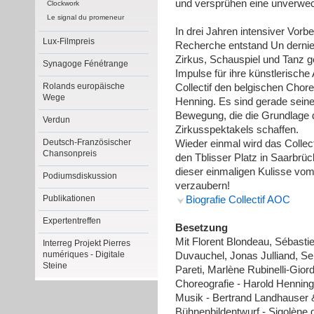
und versprühen eine unverwec
Clockwork
Le signal du promeneur
In drei Jahren intensiver Vorb
Lux-Filmpreis
Recherche entstand Un dernier
Zirkus, Schauspiel und Tanz 
Synagoge Fénétrange
Impulse für ihre künstlerisch
Rolands europäische
Collectif den belgischen Cho
Wege
Henning. Es sind gerade seine 
Bewegung, die die Grundlage d
Verdun
Zirkusspektakels schaffen.
Deutsch-Französischer
Wieder einmal wird das Collec
Chansonpreis
den Tblisser Platz in Saarbrü
dieser einmaligen Kulisse vo
Podiumsdiskussion
verzaubern!
Publikationen
Biografie Collectif AOC
Expertentreffen
Besetzung
Mit Florent Blondeau, Sébasti
Interreg Projekt Pierres
numériques - Digitale
Duvauchel, Jonas Julliand, S
Steine
Pareti, Marlène Rubinelli-Gio
Choreografie - Harold Henning
Musik - Bertrand Landhauser
Bühnenbildentwurf - Sigolène