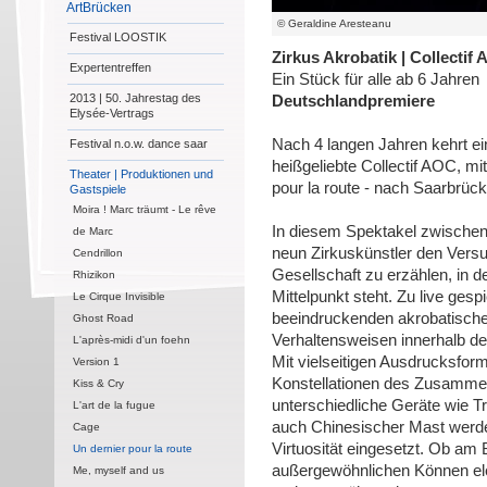
ArtBrücken
© Geraldine Aresteanu
Festival LOOSTIK
Zirkus Akrobatik | Collectif
Expertentreffen
Ein Stück für alle ab 6 Jahren
2013 | 50. Jahrestag des
Deutschlandpremiere
Elysée-Vertrags
Nach 4 langen Jahren kehrt e
Festival n.o.w. dance saar
heißgeliebte Collectif AOC, mi
Theater | Produktionen und
pour la route - nach Saarbrüc
Gastspiele
Moira ! Marc träumt - Le rêve
In diesem Spektakel zwischen
de Marc
neun Zirkuskünstler den Versuc
Cendrillon
Gesellschaft zu erzählen, in 
Rhizikon
Mittelpunkt steht. Zu live gesp
Le Cirque Invisible
beeindruckenden akrobatisch
Ghost Road
Verhaltensweisen innerhalb der
L'après-midi d'un foehn
Mit vielseitigen Ausdrucksfo
Version 1
Konstellationen des Zusammenl
Kiss & Cry
unterschiedliche Geräte wie T
L'art de la fugue
auch Chinesischer Mast werde
Cage
Virtuosität eingesetzt. Ob am 
Un dernier pour la route
außergewöhnlichen Können ele
Me, myself and us