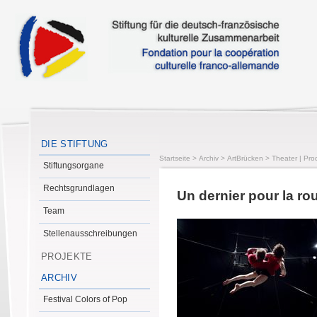
DIE STIFTUNG
Startseite
>
Archiv
>
ArtBrücken
>
Theater | Pro
Stiftungsorgane
Rechtsgrundlagen
Un dernier pour la ro
Team
Stellenausschreibungen
PROJEKTE
ARCHIV
Festival Colors of Pop