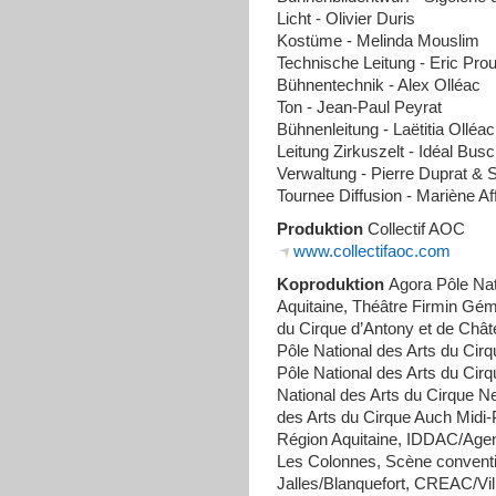
Licht - Olivier Duris
Kostüme - Melinda Mouslim
Technische Leitung - Eric Prou
Bühnentechnik - Alex Olléac
Ton - Jean-Paul Peyrat
Bühnenleitung - Laëtitia Olléac
Leitung Zirkuszelt - Idéal Bus
Verwaltung - Pierre Duprat & S
Tournee Diffusion - Mariène Af
Produktion
Collectif AOC
www.collectifaoc.com
Koproduktion
Agora Pôle Nat
Aquitaine, Théâtre Firmin Gémi
du Cirque d’Antony et de Chât
Pôle National des Arts du Ci
Pôle National des Arts du Cirq
National des Arts du Cirque 
des Arts du Cirque Auch Midi-
Région Aquitaine, IDDAC/Agenc
Les Colonnes, Scène convent
Jalles/Blanquefort, CREAC/Vil