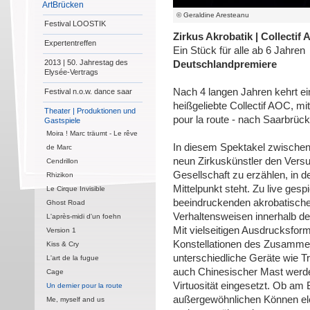
ArtBrücken
© Geraldine Aresteanu
Festival LOOSTIK
Zirkus Akrobatik | Collectif
Expertentreffen
Ein Stück für alle ab 6 Jahren
2013 | 50. Jahrestag des
Deutschlandpremiere
Elysée-Vertrags
Nach 4 langen Jahren kehrt e
Festival n.o.w. dance saar
heißgeliebte Collectif AOC, mi
Theater | Produktionen und
pour la route - nach Saarbrüc
Gastspiele
Moira ! Marc träumt - Le rêve
In diesem Spektakel zwischen
de Marc
neun Zirkuskünstler den Versuc
Cendrillon
Gesellschaft zu erzählen, in 
Rhizikon
Mittelpunkt steht. Zu live gesp
Le Cirque Invisible
beeindruckenden akrobatisch
Ghost Road
Verhaltensweisen innerhalb der
L'après-midi d'un foehn
Mit vielseitigen Ausdrucksfo
Version 1
Konstellationen des Zusammenl
Kiss & Cry
unterschiedliche Geräte wie T
L'art de la fugue
auch Chinesischer Mast werde
Cage
Virtuosität eingesetzt. Ob am 
Un dernier pour la route
außergewöhnlichen Können ele
Me, myself and us