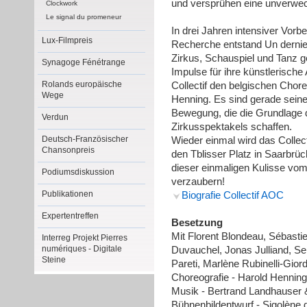
und versprühen eine unverwec
Clockwork
Le signal du promeneur
In drei Jahren intensiver Vorb
Lux-Filmpreis
Recherche entstand Un dernier
Zirkus, Schauspiel und Tanz 
Synagoge Fénétrange
Impulse für ihre künstlerisch
Rolands europäische
Collectif den belgischen Cho
Wege
Henning. Es sind gerade seine 
Bewegung, die die Grundlage d
Verdun
Zirkusspektakels schaffen.
Deutsch-Französischer
Wieder einmal wird das Collec
Chansonpreis
den Tblisser Platz in Saarbrü
dieser einmaligen Kulisse vo
Podiumsdiskussion
verzaubern!
Publikationen
Biografie Collectif AOC
Expertentreffen
Besetzung
Mit Florent Blondeau, Sébasti
Interreg Projekt Pierres
numériques - Digitale
Duvauchel, Jonas Julliand, S
Steine
Pareti, Marlène Rubinelli-Gio
Choreografie - Harold Henning
Musik - Bertrand Landhauser
Bühnenbildentwurf - Sigolène