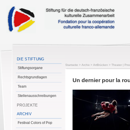
DIE STIFTUNG
Startseite
>
Archiv
>
ArtBrücken
>
Theater | Pro
Stiftungsorgane
Rechtsgrundlagen
Un dernier pour la ro
Team
Stellenausschreibungen
PROJEKTE
ARCHIV
Festival Colors of Pop