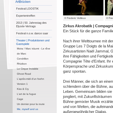
ArtBrücken
Festival LOOSTIK
Expertentreffen
© Frederic Veilleux
© Fred
2013 | 50. Jahrestag des
Zirkus Akrobatik | Compagni
Elysée-Vertrags
Ein Stück für die ganze Famili
Festival n.o.w. dance saar
Theater | Produktionen und
Nach ihrer Welttournee mit d
Gastspiele
Gruppe Les 7 Doigts de la Main
Moira ! Marc träumt - Le rêve
Zirkusartisten Naël Jammal, G
de Marc
ihre Fähigkeiten und Fertigkei
Cendrillon
Compagnie Tête d’Enfant. Ihr e
Rhizikon
Körpersprache und Zirkuskunst
Le Cirque Invisible
ganz spontan.
Ghost Road
L'après-midi d'un foehn
Drei Männer, die sich an einem
Version 1
schlendern über die Bühne, au
Kiss & Cry
Leben. Gemeinsam bilden sie e
L'art de la fugue
jongliert, mit Zukunftsträumen
Cage
Bühne gemixter Musik erzählen
Un dernier pour la route
und von Welten, die aufeinande
Me, myself and us
außergewöhnlicher Dialog.