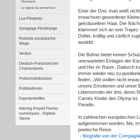
Clockwork
Le signal du promeneur
Einer der Drei, man weiß nicht
erwachsen gewordener Kleiner
Lux-Filmpreis
gekräuseltem Haar. Der Nächst
Synagoge Fénétrange
klammert sich an sein Trapez 
Dritter, kräftig und zärtlich zug
Rolands europäische
auslebt.
Wege
Verdun
Die Bühne bietet keinen Schutz
unerwarteten Einlagen der Kün
Deutsch-Französischer
und Her im Raum. Dadurch kann
Chansonpreis
immer wieder neu zu position
Podiumsdiskussion
finden. „Wir wollen nicht erwa
unsere Emotionen und unser Ba
Publikationen
Lebensmotto der drei, deren 
Carnés Kinder des Olymp ist,
Expertentreffen
Paradis.
Interreg Projekt Pierres
numériques - Digitale
In zahlreichen europäischen Lä
Steine
aufgenommen worden. Me, myse
poetische Reise.
Biografie von der Compagni