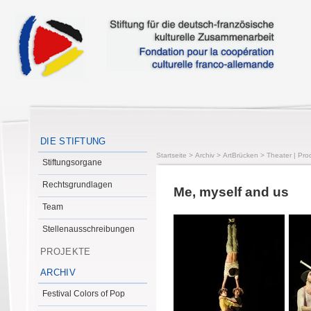
DIE STIFTUNG
Startseite
>
Archiv
>
ArtBrücken
>
Theater | Pro
Stiftungsorgane
Rechtsgrundlagen
Me, myself and us
Team
Stellenausschreibungen
PROJEKTE
ARCHIV
Festival Colors of Pop