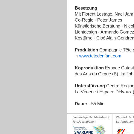
Besetzung
Mit Florent Lestage, Naël Ja
Co-Regie - Peter James
Künstlerische Beratung - Nico
Lichtdesign - Armando Gomez
Kostüme - Cloé Alain-Gendre
Produktion
Compagnie Tête d
www.tetedenfant.com
Koproduktion
Espace Catastr
des Arts du Cirque (B), La Toh
Unterstützung
Centre Région
La Vénerie / Espace Delvaux 
Dauer
- 55 Min
Zuständige Rechtsaufsicht:
Wir sind Rec
Tutelle juridique :
La fondation 