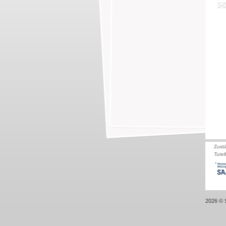
Zust
Tutel
2026 © S