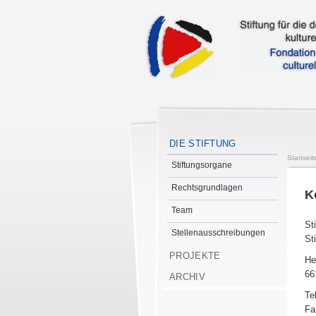
DIE STIFTUNG
Startseit
Stiftungsorgane
Rechtsgrundlagen
K
Team
St
Stellenausschreibungen
St
PROJEKTE
He
66
ARCHIV
Te
Fa