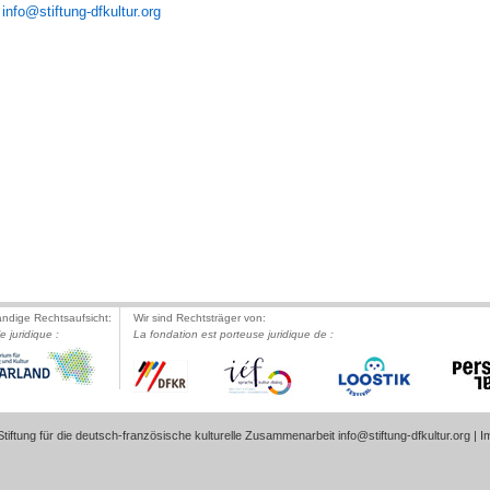
info@stiftung-dfkultur.org
ändige Rechtsaufsicht:
Wir sind Rechtsträger von:
le juridique :
La fondation est porteuse juridique de :
tiftung für die deutsch-französische kulturelle Zusammenarbeit
info@stiftung-dfkultur.org
|
I