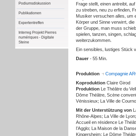
Podiumsdiskussion
Frage stellt, einen antreibt, a
zu streben, neu zu erfinden, 
Publikationen
Musiker versuchen alles, um 
Körper und Sinne verwirrt, die S
Expertentreffen
der Gruppe, man muss schieben
Interreg Projekt Pierres
spielen, tanzen, singen, schl
numériques - Digitale
weiterzukommen.
Steine
Ein sensibles, lustiges Stück 
Dauer
- 55 Min.
Produktion
Compagnie A
Koproduktion
Claire Girod
Produktion
Le Théâtre du Velle
Dôme Théâtre, Scène conventio
Vénissieux; La Ville de Courno
Mit der Unterstützung von
L
Rhône-Alpes; La Ville de Ly
Accueil en résidence Le Théâtre
l’Agglo; La Maison de la Dans
Kingersheim; Le Dôme Théâtre,