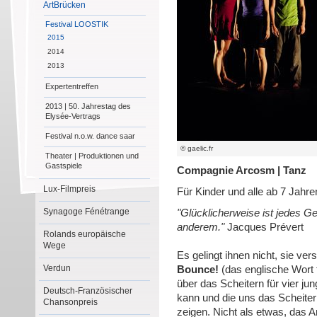
ArtBrücken
Festival LOOSTIK
2015
2014
2013
Expertentreffen
2013 | 50. Jahrestag des
Elysée-Vertrags
Festival n.o.w. dance saar
© gaelic.fr
Theater | Produktionen und
Gastspiele
Compagnie Arcosm | Tanz
Lux-Filmpreis
Für Kinder und alle ab 7 Jahr
Synagoge Fénétrange
"Glücklicherweise ist jedes G
anderem."
Jacques Prévert
Rolands europäische
Wege
Es gelingt ihnen nicht, sie ver
Verdun
Bounce!
(das englische Wort f
über das Scheitern für vier ju
Deutsch-Französischer
kann und die uns das Scheite
Chansonpreis
zeigen. Nicht als etwas, das A