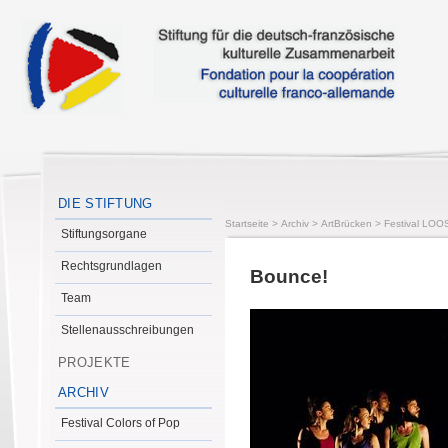
DIE STIFTUNG
Startseite
>
Archiv
>
ArtBrücken
>
Festival LOO
Stiftungsorgane
Rechtsgrundlagen
Bounce!
Team
Stellenausschreibungen
PROJEKTE
ARCHIV
Festival Colors of Pop