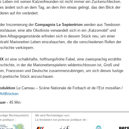
s Leben mit seinen Katzenfreunden ist nicht immer ein Zuckerschlecken.
les ändert sich an dem Tag, an dem ihm etwas gelingt, das den Blick der
deren auf ihn verändert.
 der Inszenierung der
Compagnie Le Septentrion
werden aus Teedosen
etshäuser, eine alte Obstkiste verwandelt sich in ein „Katzomobil“ und
dere Alltagsgegenstände erfinden sich in diesem Stück neu, um einer
elzahl Marionetten Leben einzuhauchen, die die verschiedenen Rollen der
schichte verkörpern.
IX
ist eine schalkhafte, hoffnungsfrohe Fabel, eine zweisprachig erzählte
schichte, in der die Marionettenspielerin wildentschlossen ist, Groß und
ein, Franzosen und Deutsche zusammenzubringen, um sich dieses lustige
d poetische Stück anzuschauen.
oduktion
Le Carreau – Scène Nationale de Forbach et de l’Est mosellan /
ArtBrücken
uer -
45 Min.
ändige Rechtsaufsicht:
Wir sind Rechtsträger von:
le juridique :
La fondation est porteuse juridique de :