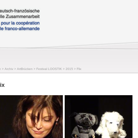
e
>
Archiv
>
ArtBrücken
>
Festival LOOSTIK
>
2015
>
Flix
ix