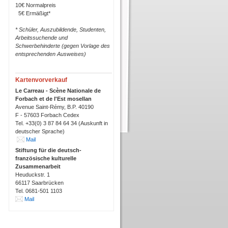
10€ Normalpreis
5€ Ermäßigt*
* Schüler, Auszubildende, Studenten,
Arbeitssuchende und
Schwerbehinderte (gegen Vorlage des
entsprechenden Ausweises)
Kartenvorverkauf
Le Carreau - Scène Nationale de
Forbach et de l'Est mosellan
Avenue Saint-Rémy, B.P. 40190
F - 57603 Forbach Cedex
Tel. +33(0) 3 87 84 64 34 (Auskunft in
deutscher Sprache)
Mail
Stiftung für die deutsch-
französische kulturelle
Zusammenarbeit
Heuduckstr. 1
66117 Saarbrücken
Tel. 0681-501 1103
Mail