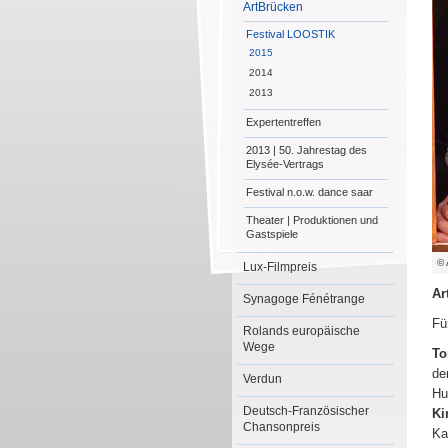
ArtBrücken
Festival LOOSTIK
2015
2014
2013
Expertentreffen
2013 | 50. Jahrestag des
Elysée-Vertrags
Festival n.o.w. dance saar
Theater | Produktionen und
Gastspiele
© 
Lux-Filmpreis
Ar
Synagoge Fénétrange
Fü
Rolands europäische
Wege
To
de
Verdun
Hu
Deutsch-Französischer
Ki
Chansonpreis
Ka