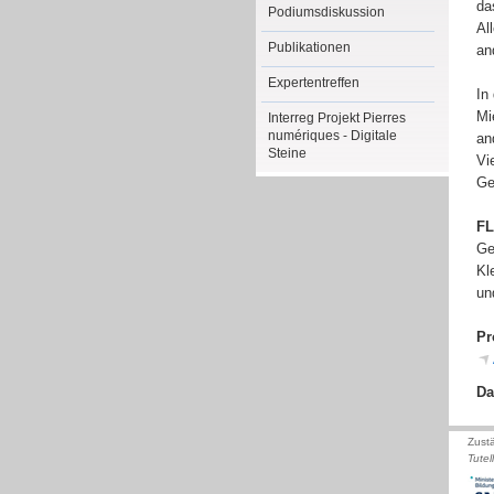
da
Podiumsdiskussion
Al
Publikationen
an
Expertentreffen
In
Mi
Interreg Projekt Pierres
numériques - Digitale
an
Steine
Vi
Ge
FL
Ge
Kl
un
Pr
Da
Zust
Tutel