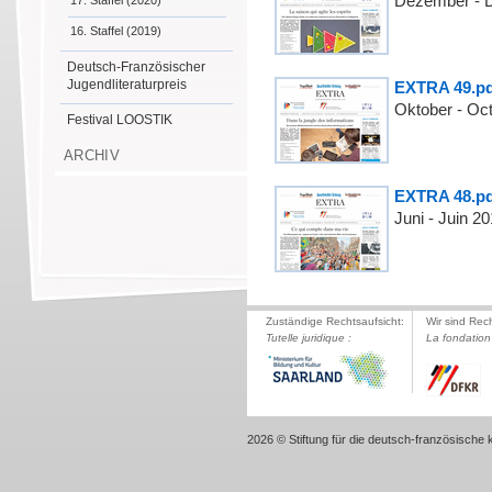
Dezember - 
17. Staffel (2020)
16. Staffel (2019)
Deutsch-Französischer
Jugendliteraturpreis
EXTRA 49.pd
Oktober - Oc
Festival LOOSTIK
ARCHIV
EXTRA 48.pd
Juni - Juin 2
Zuständige Rechtsaufsicht:
Wir sind Rec
Tutelle juridique :
La fondation 
2026 © Stiftung für die deutsch-französische