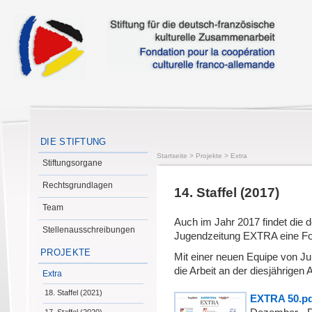
DIE STIFTUNG
Startseite
>
Projekte
>
Extra
Stiftungsorgane
Rechtsgrundlagen
14. Staffel (2017)
Team
Auch im Jahr 2017 findet die
Stellenausschreibungen
Jugendzeitung EXTRA eine Fo
PROJEKTE
Mit einer neuen Equipe von J
die Arbeit an der diesjährige
Extra
18. Staffel (2021)
EXTRA 50.pd