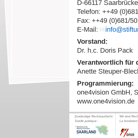
D-66117 Saarbrück
Telefon: ++49 (0)68
Fax: ++49 (0)681/5
E-Mail:
info@stiftu
Vorstand:
Dr. h.c. Doris Pack
Verantwortlich für 
Anette Steuper-Blec
Programmierung:
one4vision GmbH, S
www.one4vision.de
Zuständige Rechtsaufsicht:
Wir sind Rec
Tutelle juridique :
La fondation 