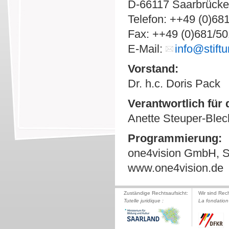
D-66117 Saarbrück
Telefon: ++49 (0)68
Fax: ++49 (0)681/5
E-Mail:
info@stiftu
Vorstand:
Dr. h.c. Doris Pack
Verantwortlich für 
Anette Steuper-Blec
Programmierung:
one4vision GmbH, S
www.one4vision.de
Zuständige Rechtsaufsicht:
Wir sind Rec
Tutelle juridique :
La fondation 