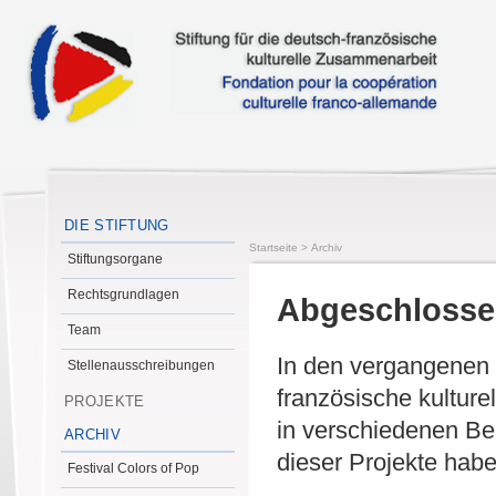
DIE STIFTUNG
Startseite
>
Archiv
Stiftungsorgane
Rechtsgrundlagen
Abgeschlossen
Team
In den vergangenen J
Stellenausschreibungen
französische kultur
PROJEKTE
in verschiedenen Ber
ARCHIV
dieser Projekte hab
Festival Colors of Pop