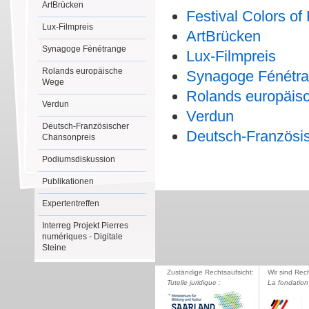
ArtBrücken
Festival Colors of
Lux-Filmpreis
ArtBrücken
Synagoge Fénétrange
Lux-Filmpreis
Rolands europäische
Synagoge Fénétr
Wege
Rolands europäis
Verdun
Verdun
Deutsch-Französischer
Deutsch-Französi
Chansonpreis
Podiumsdiskussion
Publikationen
Expertentreffen
Interreg Projekt Pierres
numériques - Digitale
Steine
Zuständige Rechtsaufsicht:
Wir sind Rec
Tutelle juridique :
La fondation 