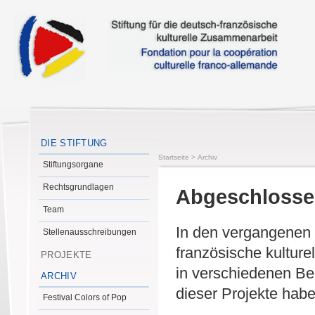
DIE STIFTUNG
Startseite
>
Archiv
Stiftungsorgane
Rechtsgrundlagen
Abgeschlossen
Team
In den vergangenen J
Stellenausschreibungen
französische kultur
PROJEKTE
in verschiedenen Ber
ARCHIV
dieser Projekte hab
Festival Colors of Pop