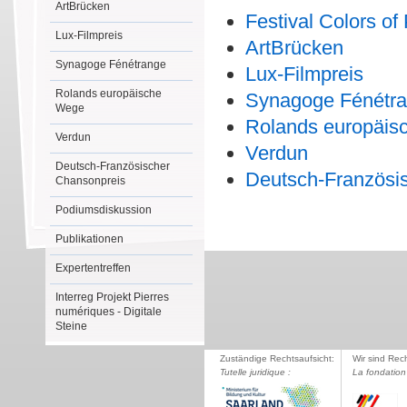
ArtBrücken
Festival Colors of
Lux-Filmpreis
ArtBrücken
Synagoge Fénétrange
Lux-Filmpreis
Rolands europäische
Synagoge Fénétr
Wege
Rolands europäis
Verdun
Verdun
Deutsch-Französischer
Deutsch-Französi
Chansonpreis
Podiumsdiskussion
Publikationen
Expertentreffen
Interreg Projekt Pierres
numériques - Digitale
Steine
Zuständige Rechtsaufsicht:
Wir sind Rec
Tutelle juridique :
La fondation 