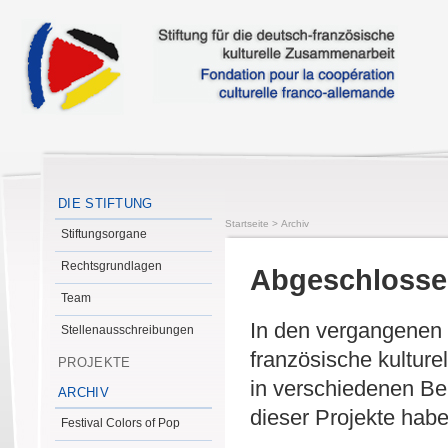
DIE STIFTUNG
Startseite
>
Archiv
Stiftungsorgane
Rechtsgrundlagen
Abgeschlossen
Team
In den vergangenen J
Stellenausschreibungen
französische kultur
PROJEKTE
in verschiedenen Ber
ARCHIV
dieser Projekte hab
Festival Colors of Pop