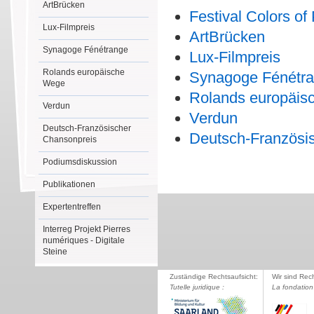
ArtBrücken
Festival Colors of
Lux-Filmpreis
ArtBrücken
Synagoge Fénétrange
Lux-Filmpreis
Rolands europäische
Synagoge Fénétr
Wege
Rolands europäis
Verdun
Verdun
Deutsch-Französischer
Deutsch-Französi
Chansonpreis
Podiumsdiskussion
Publikationen
Expertentreffen
Interreg Projekt Pierres
numériques - Digitale
Steine
Zuständige Rechtsaufsicht:
Wir sind Rec
Tutelle juridique :
La fondation 