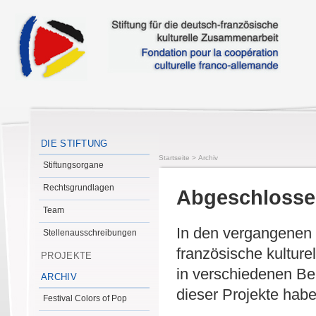
DIE STIFTUNG
Startseite
>
Archiv
Stiftungsorgane
Rechtsgrundlagen
Abgeschlossen
Team
In den vergangenen J
Stellenausschreibungen
französische kultur
PROJEKTE
in verschiedenen Ber
ARCHIV
dieser Projekte hab
Festival Colors of Pop