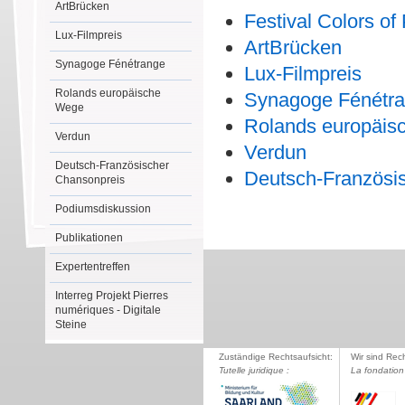
ArtBrücken
Festival Colors of
Lux-Filmpreis
ArtBrücken
Synagoge Fénétrange
Lux-Filmpreis
Rolands europäische
Synagoge Fénétr
Wege
Rolands europäis
Verdun
Verdun
Deutsch-Französischer
Deutsch-Französi
Chansonpreis
Podiumsdiskussion
Publikationen
Expertentreffen
Interreg Projekt Pierres
numériques - Digitale
Steine
Zuständige Rechtsaufsicht:
Wir sind Rec
Tutelle juridique :
La fondation 