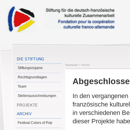
DIE STIFTUNG
Startseite
>
Archiv
Stiftungsorgane
Rechtsgrundlagen
Abgeschlossen
Team
In den vergangenen J
Stellenausschreibungen
französische kultur
PROJEKTE
in verschiedenen Ber
ARCHIV
dieser Projekte hab
Festival Colors of Pop