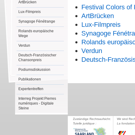
ArtBrücken
Festival Colors of
Lux-Filmpreis
ArtBrücken
Synagoge Fénétrange
Lux-Filmpreis
Rolands europäische
Synagoge Fénétr
Wege
Rolands europäis
Verdun
Verdun
Deutsch-Französischer
Deutsch-Französi
Chansonpreis
Podiumsdiskussion
Publikationen
Expertentreffen
Interreg Projekt Pierres
numériques - Digitale
Steine
Zuständige Rechtsaufsicht:
Wir sind Rec
Tutelle juridique :
La fondation 