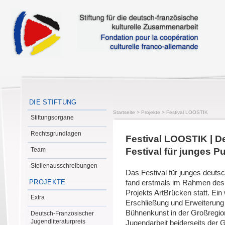
DIE STIFTUNG
Startseite
>
Projekte
>
Festival LOOSTIK
Stiftungsorgane
Rechtsgrundlagen
Festival LOOSTIK | D
Team
Festival für junges P
Stellenausschreibungen
Das Festival für junges deut
PROJEKTE
fand erstmals im Rahmen de
Projekts ArtBrücken statt. Ein
Extra
Erschließung und Erweiterung
Bühnenkunst in der Großregio
Deutsch-Französischer
Jugendliteraturpreis
Jugendarbeit beiderseits der 