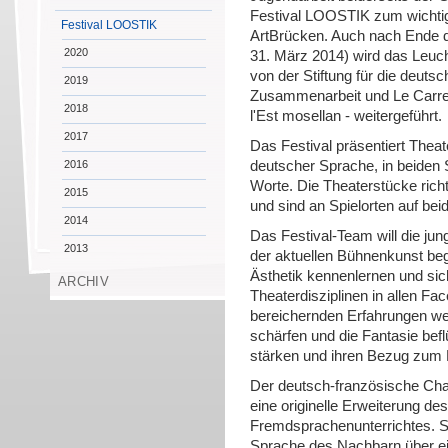
Festival LOOSTIK zum wichti
Festival LOOSTIK
ArtBrücken. Auch nach Ende d
2020
31. März 2014) wird das Leu
von der Stiftung für die deutsc
2019
Zusammenarbeit und Le Carrea
2018
l'Est mosellan - weitergeführt.
2017
Das Festival präsentiert Theat
2016
deutscher Sprache, in beiden
Worte. Die Theaterstücke rich
2015
und sind an Spielorten auf be
2014
Das Festival-Team will die ju
2013
der aktuellen Bühnenkunst begl
Ästhetik kennenlernen und si
ARCHIV
Theaterdisziplinen in allen F
bereichernden Erfahrungen wer
schärfen und die Fantasie befl
stärken und ihren Bezug zum 
Der deutsch-französische Cha
eine originelle Erweiterung de
Fremdsprachenunterrichtes. S
Sprache des Nachbarn über e