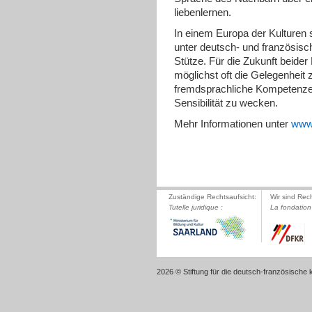
liebenlernen.
In einem Europa der Kulturen
unter deutsch- und französisc
Stütze. Für die Zukunft beide
möglichst oft die Gelegenheit
fremdsprachliche Kompetenzen 
Sensibilität zu wecken.
Mehr Informationen unter
www.
Zuständige Rechtsaufsicht:
Wir sind Rec
Tutelle juridique :
La fondation 
2026 © Stiftung für die deutsch-französische