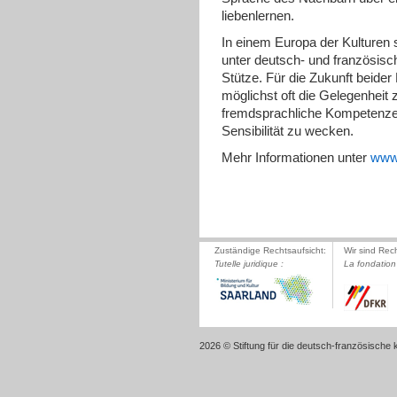
liebenlernen.
In einem Europa der Kulturen
unter deutsch- und französisc
Stütze. Für die Zukunft beide
möglichst oft die Gelegenheit
fremdsprachliche Kompetenzen 
Sensibilität zu wecken.
Mehr Informationen unter
www.
Zuständige Rechtsaufsicht:
Wir sind Rec
Tutelle juridique :
La fondation 
2026 © Stiftung für die deutsch-französische