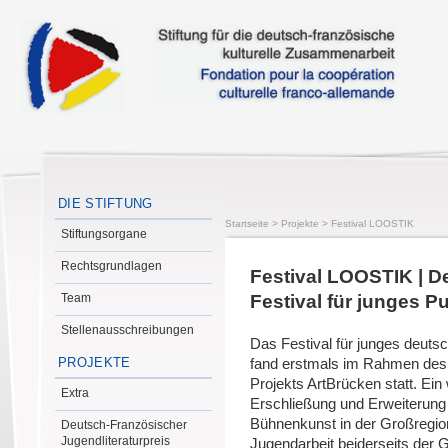
DIE STIFTUNG
Startseite
>
Projekte
>
Festival LOOSTIK
Stiftungsorgane
Rechtsgrundlagen
Festival LOOSTIK | D
Team
Festival für junges P
Stellenausschreibungen
Das Festival für junges deut
PROJEKTE
fand erstmals im Rahmen de
Projekts ArtBrücken statt. Ein
Extra
Erschließung und Erweiterung
Bühnenkunst in der Großregio
Deutsch-Französischer
Jugendliteraturpreis
Jugendarbeit beiderseits der 