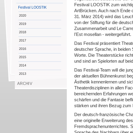
Festival LOOSTIK zum wichti
Festival LOOSTIK
ArtBrücken. Auch nach Ende d
2020
31. März 2014) wird das Leu
von der Stiftung für die deutsc
2019
Zusammenarbeit und Le Carrea
2018
l'Est mosellan - weitergeführt.
2017
Das Festival präsentiert Theat
2016
deutscher Sprache, in beiden
Worte. Die Theaterstücke rich
2015
und sind an Spielorten auf be
2014
Das Festival-Team will die ju
2013
der aktuellen Bühnenkunst begl
Ästhetik kennenlernen und si
ARCHIV
Theaterdisziplinen in allen F
bereichernden Erfahrungen wer
schärfen und die Fantasie befl
stärken und ihren Bezug zum 
Der deutsch-französische Cha
eine originelle Erweiterung de
Fremdsprachenunterrichtes. S
Sprache des Nachbarn über e