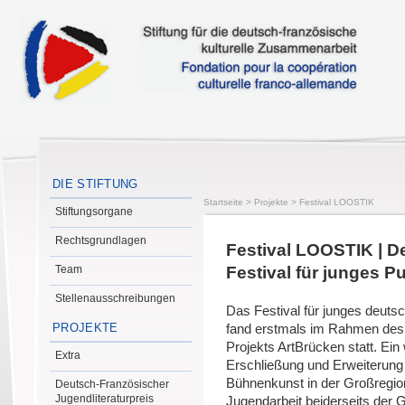
DIE STIFTUNG
Startseite
>
Projekte
>
Festival LOOSTIK
Stiftungsorgane
Rechtsgrundlagen
Festival LOOSTIK | D
Team
Festival für junges P
Stellenausschreibungen
Das Festival für junges deut
PROJEKTE
fand erstmals im Rahmen de
Projekts ArtBrücken statt. Ein
Extra
Erschließung und Erweiterung
Bühnenkunst in der Großregio
Deutsch-Französischer
Jugendliteraturpreis
Jugendarbeit beiderseits der 