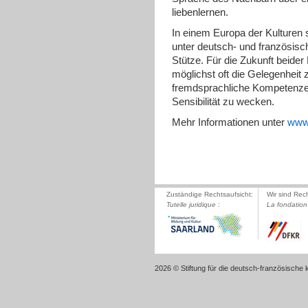
liebenlernen.
In einem Europa der Kulturen
unter deutsch- und französisc
Stütze. Für die Zukunft beide
möglichst oft die Gelegenheit
fremdsprachliche Kompetenzen 
Sensibilität zu wecken.
Mehr Informationen unter
www.
Zuständige Rechtsaufsicht:
Wir sind Rec
Tutelle juridique :
La fondation 
2026 © Stiftung für die deutsch-französische