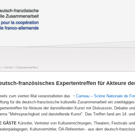
e
>
Archiv
>
Expertentreffen
eutsch-französisches Expertentreffen für Akteure de
reits zum vierten Mal veranstalteten das
Carreau – Scène Nationale de For
iftung für die deutsch-französische kulturelle Zusammenarbeit ein zweitägige
pertentreffen für Akteure der darstellenden Kunst mit Diskussion, Debatte un
ema "Mehrsprachigkeit und darstellende Kunst". Das Treffen fand am 14. und 
E GÄSTE
Künstler, Vertreter von Kultureinrichtungen, Theatern, Festivals 
eaterpädagogen, Kulturvermittler, ÖA-Referenten - aus dem deutsch-französ