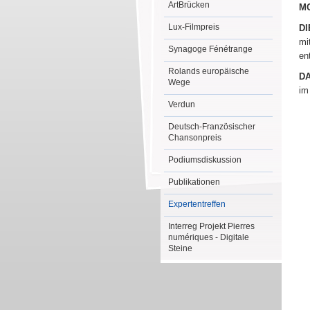
ArtBrücken
M
Lux-Filmpreis
D
mi
Synagoge Fénétrange
en
Rolands europäische
DA
Wege
im
Verdun
Deutsch-Französischer
Chansonpreis
Podiumsdiskussion
Publikationen
Expertentreffen
Interreg Projekt Pierres
numériques - Digitale
Steine