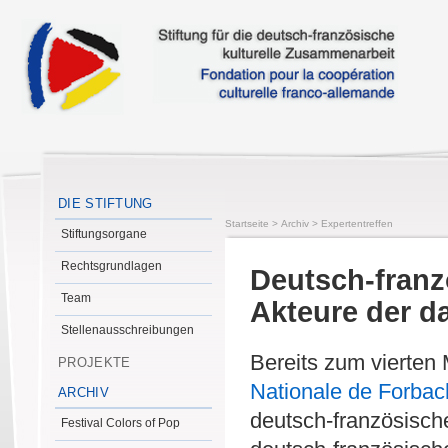
DIE STIFTUNG
Startseite
>
Archiv
>
Expertentreffen
Stiftungsorgane
Rechtsgrundlagen
Deutsch-franz
Team
Akteure der d
Stellenausschreibungen
Bereits zum vierten
PROJEKTE
Nationale de Forbac
ARCHIV
deutsch-französisch
Festival Colors of Pop