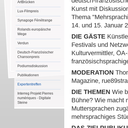
deutsch-französische
ArtBrücken
Kunst mit Diskussio
Lux-Filmpreis
Thema "Mehrsprachig
Synagoge Fénétrange
14. und 15. Januar 2
Rolands europäische
Wege
DIE GÄSTE
Künstler
Verdun
Festivals und Netz
Kulturvermittler, ÖA
Deutsch-Französischer
Chansonpreis
französischsprachi
Podiumsdiskussion
MODERATION
Thoma
Publikationen
Magazine, rue89stras
Expertentreffen
DIE THEMEN
Wie br
Interreg Projekt Pierres
numériques - Digitale
Bühne? Wie macht ma
Steine
Muttersprachen zugä
mehrsprachiges Stüc
DAS ZIELPUBLIK