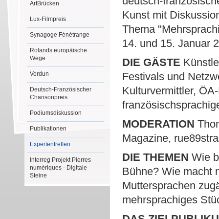
deutsch-französische
ArtBrücken
Kunst mit Diskussio
Lux-Filmpreis
Thema "Mehrsprachig
Synagoge Fénétrange
14. und 15. Januar 2
Rolands europäische
Wege
DIE GÄSTE
Künstler
Verdun
Festivals und Netz
Kulturvermittler, ÖA
Deutsch-Französischer
Chansonpreis
französischsprachi
Podiumsdiskussion
MODERATION
Thoma
Publikationen
Magazine, rue89stras
Expertentreffen
DIE THEMEN
Wie br
Interreg Projekt Pierres
numériques - Digitale
Bühne? Wie macht ma
Steine
Muttersprachen zugä
mehrsprachiges Stüc
DAS ZIELPUBLIK