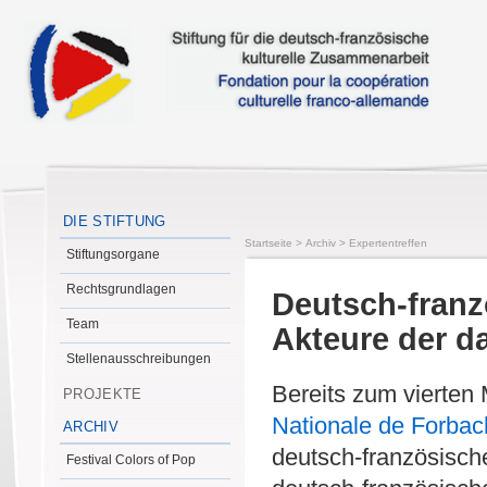
DIE STIFTUNG
Startseite
>
Archiv
>
Expertentreffen
Stiftungsorgane
Rechtsgrundlagen
Deutsch-franz
Team
Akteure der d
Stellenausschreibungen
Bereits zum vierten
PROJEKTE
Nationale de Forbac
ARCHIV
deutsch-französisch
Festival Colors of Pop