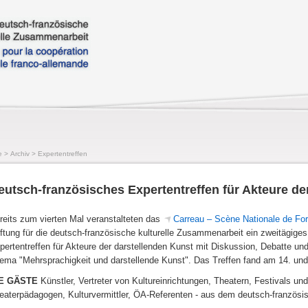
e
>
Archiv
>
Expertentreffen
eutsch-französisches Expertentreffen für Akteure de
reits zum vierten Mal veranstalteten das
Carreau – Scène Nationale de For
iftung für die deutsch-französische kulturelle Zusammenarbeit ein zweitägige
pertentreffen für Akteure der darstellenden Kunst mit Diskussion, Debatte un
ema "Mehrsprachigkeit und darstellende Kunst". Das Treffen fand am 14. und 
E GÄSTE
Künstler, Vertreter von Kultureinrichtungen, Theatern, Festivals 
eaterpädagogen, Kulturvermittler, ÖA-Referenten - aus dem deutsch-französ