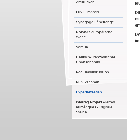
ArtBrücken
M
Lux-Filmpreis
D
mi
Synagoge Fénétrange
en
Rolands europäische
DA
Wege
im
Verdun
Deutsch-Französischer
Chansonpreis
Podiumsdiskussion
Publikationen
Expertentreffen
Interreg Projekt Pierres
numériques - Digitale
Steine