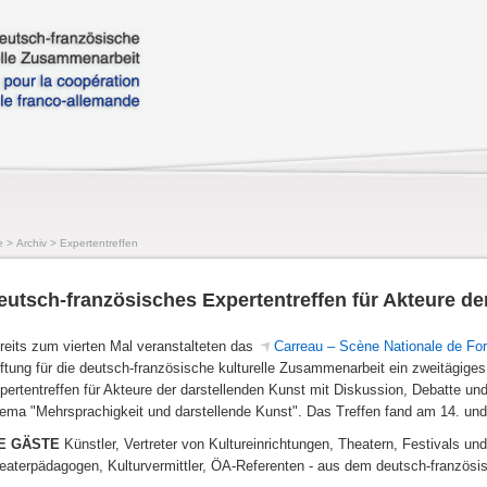
e
>
Archiv
>
Expertentreffen
eutsch-französisches Expertentreffen für Akteure de
reits zum vierten Mal veranstalteten das
Carreau – Scène Nationale de For
iftung für die deutsch-französische kulturelle Zusammenarbeit ein zweitägige
pertentreffen für Akteure der darstellenden Kunst mit Diskussion, Debatte un
ema "Mehrsprachigkeit und darstellende Kunst". Das Treffen fand am 14. und 
E GÄSTE
Künstler, Vertreter von Kultureinrichtungen, Theatern, Festivals 
eaterpädagogen, Kulturvermittler, ÖA-Referenten - aus dem deutsch-französ