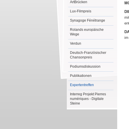
ArtBrücken
M
Lux-Filmpreis
D
mi
Synagoge Fénétrange
en
Rolands europäische
DA
Wege
im
Verdun
Deutsch-Französischer
Chansonpreis
Podiumsdiskussion
Publikationen
Expertentreffen
Interreg Projekt Pierres
numériques - Digitale
Steine