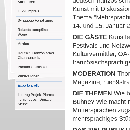
deutsch-französische
ArtBrücken
Kunst mit Diskussio
Lux-Filmpreis
Thema "Mehrsprachig
Synagoge Fénétrange
14. und 15. Januar 2
Rolands europäische
Wege
DIE GÄSTE
Künstler
Verdun
Festivals und Netz
Kulturvermittler, ÖA
Deutsch-Französischer
Chansonpreis
französischsprachi
Podiumsdiskussion
MODERATION
Thoma
Publikationen
Magazine, rue89stras
Expertentreffen
DIE THEMEN
Wie br
Interreg Projekt Pierres
numériques - Digitale
Bühne? Wie macht ma
Steine
Muttersprachen zugä
mehrsprachiges Stüc
DAS ZIELPUBLIK