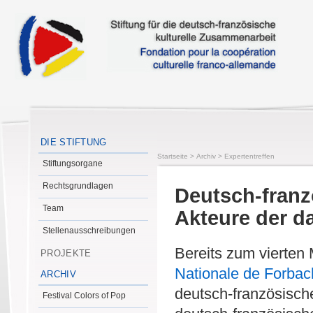
DIE STIFTUNG
Startseite
>
Archiv
>
Expertentreffen
Stiftungsorgane
Rechtsgrundlagen
Deutsch-franz
Team
Akteure der d
Stellenausschreibungen
Bereits zum vierten
PROJEKTE
Nationale de Forbac
ARCHIV
deutsch-französisch
Festival Colors of Pop