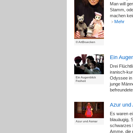
Man will ger
Stamm, oder
machen kein
Mehr
© ArtBruecken
Ein Augen
Drei Flücht
iranisch-ku
Ein Augenblick
Odyssee in 
Freiheit
junge Männe
befreundet
Azur und
Es waren ei
blauäugig, 
Azur und Asmar
schwarzes 
Amme, die d