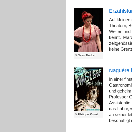
Erzählst
Auf kleinen
Theatern, B
Welten und 
kennt. Mär
zeitgenössi
keine Gren
© Sven Becker
Naguère l
In einer fi
Gastronomie
und geheimn
Professor G
Assistentin 
das Labor, 
an seiner le
© Philippe Poirot
beschäftigt 