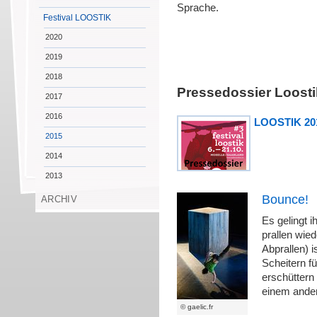
Sprache.
Festival LOOSTIK
2020
2019
2018
Pressedossier Loosti
2017
2016
LOOSTIK 201
2015
2014
2013
Bounce!
ARCHIV
Es gelingt i
prallen wie
Abprallen) 
Scheitern fü
erschüttern
einem ander
© gaelic.fr