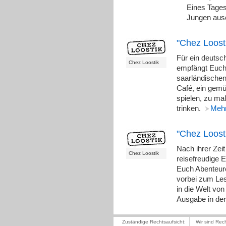
Eines Tages
Jungen aus
"Chez Loost
Für ein deuts
Chez Loostik
empfängt Euch 
saarländischen 
Café, ein gemüt
spielen, zu ma
trinken.
Meh
"Chez Loosti
Nach ihrer Zeit
Chez Loostik
reisefreudige E
Euch Abenteur
vorbei zum Les
in die Welt vo
Ausgabe in de
Zuständige Rechtsaufsicht:
Wir sind Rec