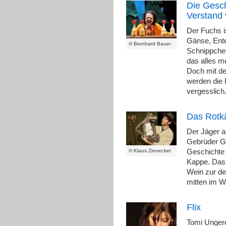
Die Gesch
Verstand 
Der Fuchs i
Gänse, Ent
© Bernhard Bauer
Schnippchen
das alles m
Doch mit de
werden die
vergesslich
Das Rotk
Der Jäger 
Gebrüder Gr
© Klaus Zinnecker
Geschichte 
Kappe. Das
Wein zur de
mitten im W
Flix
Tomi Ungere