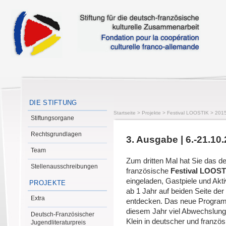
DIE STIFTUNG
Startseite
>
Projekte
>
Festival LOOSTIK
>
201
Stiftungsorgane
Rechtsgrundlagen
3. Ausgabe | 6.-21.10
Team
Zum dritten Mal hat Sie das d
Stellenausschreibungen
französische
Festival LOOST
eingeladen, Gastpiele und Aktiv
PROJEKTE
ab 1 Jahr auf beiden Seite de
Extra
entdecken. Das neue Program
diesem Jahr viel Abwechslung
Deutsch-Französischer
Klein in deutscher und französ
Jugendliteraturpreis