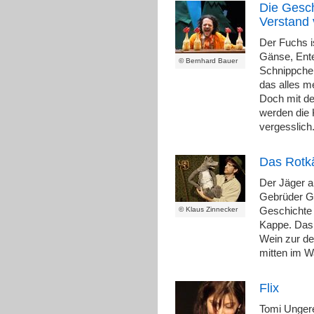
Die Gesch
Verstand 
Der Fuchs i
Gänse, Ent
© Bernhard Bauer
Schnippchen
das alles m
Doch mit de
werden die
vergesslich
Das Rotk
Der Jäger 
Gebrüder Gr
© Klaus Zinnecker
Geschichte 
Kappe. Das
Wein zur de
mitten im W
Flix
Tomi Ungere