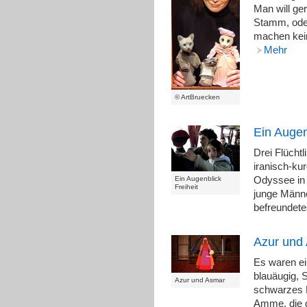
Man will ger
Stamm, oder
machen kein
Mehr
© ArtBruecken
Ein Augen
Drei Flücht
iranisch-ku
Ein Augenblick
Odyssee in 
Freiheit
junge Männe
befreundet
Azur und
Es waren ei
blauäugig, 
Azur und Asmar
schwarzes 
Amme, die d