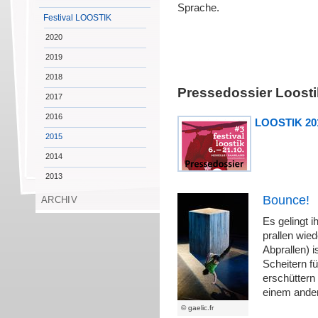
Sprache.
Festival LOOSTIK
2020
2019
2018
Pressedossier Loosti
2017
2016
LOOSTIK 201
2015
2014
2013
Bounce!
ARCHIV
Es gelingt i
prallen wie
Abprallen) 
Scheitern fü
erschüttern
einem ander
© gaelic.fr