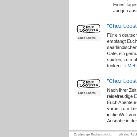
Eines Tages
Jungen aus
"Chez Loost
Für ein deuts
Chez Loostik
empfängt Euch 
saarländischen 
Café, ein gemüt
spielen, zu ma
trinken.
Meh
"Chez Loosti
Nach ihrer Zeit
Chez Loostik
reisefreudige E
Euch Abenteur
vorbei zum Les
in die Welt vo
Ausgabe in de
Zuständige Rechtsaufsicht:
Wir sind Rec