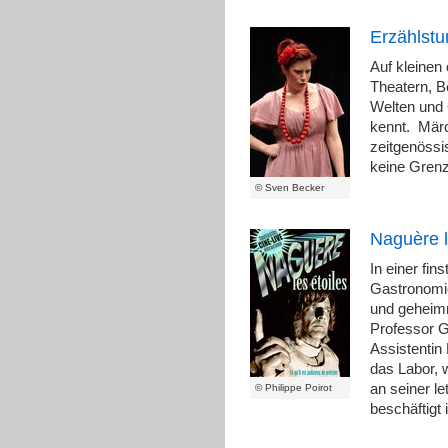
Erzählst
Auf kleinen
Theatern, B
Welten und 
kennt. Mär
zeitgenössi
keine Gren
© Sven Becker
Naguère l
In einer fi
Gastronomie
und geheimn
Professor G
Assistentin 
das Labor, 
an seiner le
© Philippe Poirot
beschäftigt 