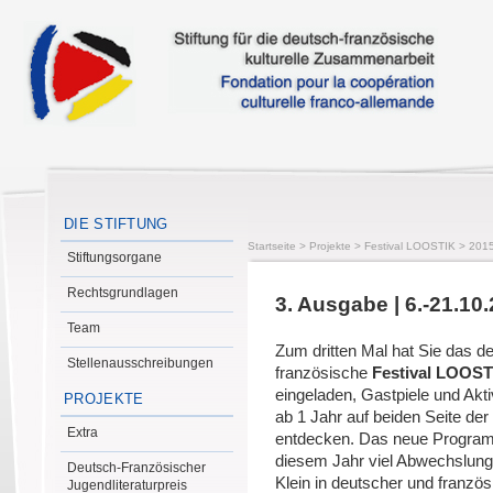
DIE STIFTUNG
Startseite
>
Projekte
>
Festival LOOSTIK
>
201
Stiftungsorgane
Rechtsgrundlagen
3. Ausgabe | 6.-21.10
Team
Zum dritten Mal hat Sie das d
Stellenausschreibungen
französische
Festival LOOST
eingeladen, Gastpiele und Aktiv
PROJEKTE
ab 1 Jahr auf beiden Seite de
Extra
entdecken. Das neue Program
diesem Jahr viel Abwechslung
Deutsch-Französischer
Klein in deutscher und französ
Jugendliteraturpreis