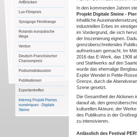
ArtBrücken
In den kommenden Jahren ste
Lux-Filmpreis
Projekt Digitale Steine - Pi
inhaltliche Auseinandersetzu
Synagoge Fénétrange
industriellen Erbes im einstig
Rolands europäische
im Vordergrund, die sich herv
Wege
der Inszenierung eignen. Dadur
grenzüberschreitendes Publiku
Verdun
aufmerksam gemacht. Im Mitte
Deutsch-Französischer
2016 das E-Werk, das 1908 al
Chansonpreis
und Stahlwerks auf den Saart
wurde das ehemalige Bergbau
Podiumsdiskussion
Explor Wendel in Petite-Rossel
Publikationen
Grenze, durch die Abendverans
Szene gesetzt.
Expertentreffen
Die Gesamtheit der Aktionen i
Interreg Projekt Pierres
darauf ab, den grenzüberschre
numériques - Digitale
kulturellen Akteure, der Werke
Steine
des Publikums in der Großregi
zu intensivieren.
Anlässlich des Festival P