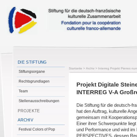
DIE STIFTUNG
Startseite
>
Archiv
>
Interreg Projekt Pierres num
Stiftungsorgane
Rechtsgrundlagen
Projekt Digitale Stei
Team
INTERREG V-A Großr
Stellenausschreibungen
Die Stiftung für die deutsch-f
PROJEKTE
hat den Auftrag, kulturelle An
gemeinsam mit Kooperationspa
ARCHIV
Einer ihrer Schwerpunkte lieg
Festival Colors of Pop
und Performance und wird im
PERSPECTIVES, dessen Rechtst