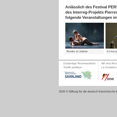
Anlässlich des Festival P
des Interreg-Projekts Pierre
folgende Veranstaltungen i
Roméo et Juliette
Il n'est
Zuständige Rechtsaufsicht:
Wir sind Rec
Tutelle juridique :
La fondation 
2026 © Stiftung für die deutsch-französische