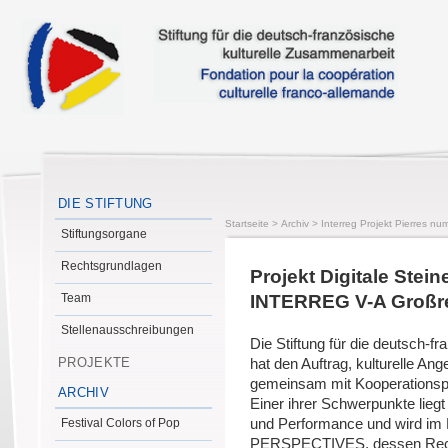
DIE STIFTUNG
Startseite
>
Archiv
>
Interreg Projekt Pierres num
Stiftungsorgane
Rechtsgrundlagen
Projekt Digitale Stei
Team
INTERREG V-A Großr
Stellenausschreibungen
Die Stiftung für die deutsch-f
PROJEKTE
hat den Auftrag, kulturelle An
gemeinsam mit Kooperationspa
ARCHIV
Einer ihrer Schwerpunkte lieg
Festival Colors of Pop
und Performance und wird im
PERSPECTIVES, dessen Rechtst