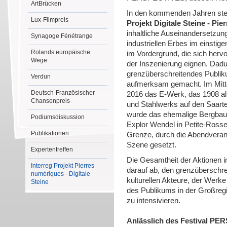
ArtBrücken
In den kommenden Jahren ste
Lux-Filmpreis
Projekt Digitale Steine - Pi
inhaltliche Auseinandersetzu
Synagoge Fénétrange
industriellen Erbes im einstig
Rolands europäische
im Vordergrund, die sich herv
Wege
der Inszenierung eignen. Dadur
grenzüberschreitendes Publiku
Verdun
aufmerksam gemacht. Im Mitte
Deutsch-Französischer
2016 das E-Werk, das 1908 al
Chansonpreis
und Stahlwerks auf den Saart
wurde das ehemalige Bergbau
Podiumsdiskussion
Explor Wendel in Petite-Rossel
Publikationen
Grenze, durch die Abendverans
Szene gesetzt.
Expertentreffen
Die Gesamtheit der Aktionen i
Interreg Projekt Pierres
darauf ab, den grenzüberschre
numériques - Digitale
kulturellen Akteure, der Werke
Steine
des Publikums in der Großregi
zu intensivieren.
Anlässlich des Festival P