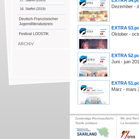
EXTRA 54.pd
17. Staffel (2020)
Dezember - 
16. Staffel (2019)
Deutsch-Französischer
Jugendliteraturpreis
EXTRA 53.pd
Festival LOOSTIK
Oktober - oc
ARCHIV
EXTRA 52.pd
Juni - juin 20
EXTRA 51.pd
März - mars 
Zuständige Rechtsaufsicht:
Wir sind Rec
Tutelle juridique :
La fondation 