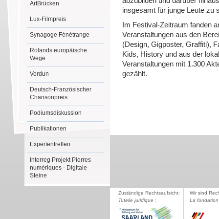
abzubilden und darüber hinaus 
ArtBrücken
insgesamt für junge Leute zu 
Lux-Filmpreis
Im Festival-Zeitraum fanden a
Veranstaltungen aus den Bere
Synagoge Fénétrange
(Design, Gigposter, Graffiti), 
Rolands europäische
Kids, History und aus der lok
Wege
Veranstaltungen mit 1.300 Ak
gezählt.
Verdun
Deutsch-Französischer
Chansonpreis
Podiumsdiskussion
Publikationen
Expertentreffen
Interreg Projekt Pierres
numériques - Digitale
Steine
Zuständige Rechtsaufsicht:
Wir sind Rec
Tutelle juridique :
La fondation 