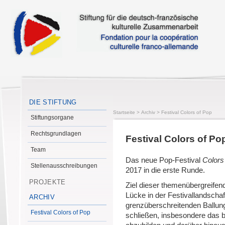
DIE STIFTUNG
Startseite
>
Archiv
>
Festival Colors of Pop
Stiftungsorgane
Rechtsgrundlagen
Festival Colors of Po
Team
Das neue Pop-Festival
Colors
Stellenausschreibungen
2017 in die erste Runde.
PROJEKTE
Ziel dieser themenübergreifen
Lücke in der Festivallandscha
ARCHIV
grenzüberschreitenden Ballu
Festival Colors of Pop
schließen, insbesondere das b